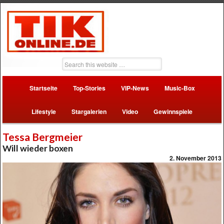
Startseite
Top-Stories
VIP-News
Music-Box
Lifestyle
Stargalerien
Video
Gewinnspiele
Tessa Bergmeier
Will wieder boxen
2. November 2013