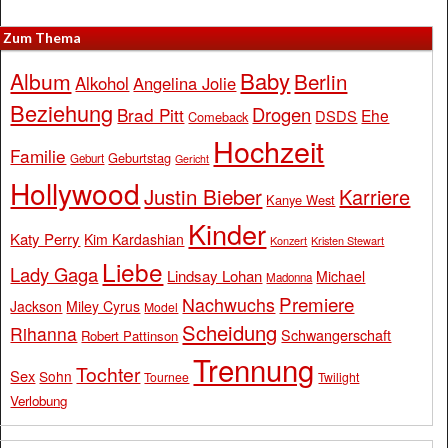
Zum Thema
Baby
Album
Berlin
Alkohol
Angelina Jolie
Beziehung
Drogen
Brad Pitt
Ehe
DSDS
Comeback
Hochzeit
Familie
Geburtstag
Geburt
Gericht
Hollywood
Justin Bieber
Karriere
Kanye West
Kinder
Katy Perry
Kim Kardashian
Konzert
Kristen Stewart
Liebe
Lady Gaga
Lindsay Lohan
Michael
Madonna
Premiere
Nachwuchs
Jackson
Miley Cyrus
Model
Scheidung
Rihanna
Schwangerschaft
Robert Pattinson
Trennung
Tochter
Sex
Sohn
Tournee
Twilight
Verlobung