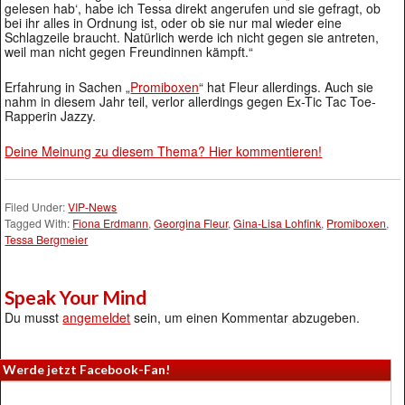
gelesen hab‘, habe ich Tessa direkt angerufen und sie gefragt, ob
bei ihr alles in Ordnung ist, oder ob sie nur mal wieder eine
Schlagzeile braucht. Natürlich werde ich nicht gegen sie antreten,
weil man nicht gegen Freundinnen kämpft.“
Erfahrung in Sachen „
Promiboxen
“ hat Fleur allerdings. Auch sie
nahm in diesem Jahr teil, verlor allerdings gegen Ex-Tic Tac Toe-
Rapperin Jazzy.
Deine Meinung zu diesem Thema? Hier kommentieren!
Filed Under:
VIP-News
Tagged With:
Fiona Erdmann
,
Georgina Fleur
,
Gina-Lisa Lohfink
,
Promiboxen
,
Tessa Bergmeier
Speak Your Mind
Du musst
angemeldet
sein, um einen Kommentar abzugeben.
Werde jetzt Facebook-Fan!