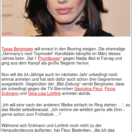
Tessa Bergmeier
will erneut in den Boxring steigen. Die ehemalige
„Germany’s next Topmodel“-Kandidatin kämpfte im März dieses
Jahres beim „Sat.1
Promiboxen
“ gegen Nadja Abd el Farrag und
ging aus dem Kampf als große Siegerin hervor.
Nun will die 24-Jährige auch im nächsten Jahr unbedingt noch
einmal antreten und hat sich dafür auch schon drei Gegnerinnen
ausgedacht. Gegenüber der „Bild-Zeitung“ verrät Bergmeier, dass
sie unbedingt gegen die TV-Sternchen
Georgina Fleur
,
Fiona
Erdmann
und
Gina-Lisa Lohfink
antreten würde.
„Ich will eine nach der anderen! Bleibe einfach im Ring stehen …“, so
das Model selbstbewusst. „Ich nehme sie wirklich gerne alle Drei –
gerne schon zum Frühstück …!“
Während sich Erdmann und Lohfink noch nicht zu der
Herausforderung äußerten, hat Fleur Bedenken. „Als ich das