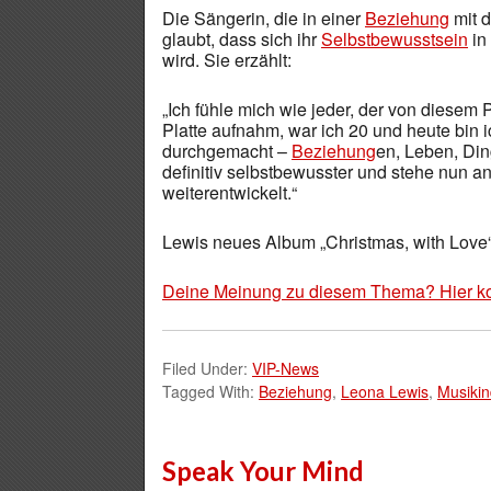
Die Sängerin, die in einer
Beziehung
mit 
glaubt, dass sich ihr
Selbstbewusstsein
in 
wird. Sie erzählt:
„Ich fühle mich wie jeder, der von diese
Platte aufnahm, war ich 20 und heute bin 
durchgemacht –
Beziehung
en, Leben, Din
definitiv selbstbewusster und stehe nun a
weiterentwickelt.“
Lewis neues Album „Christmas, with Love“ i
Deine Meinung zu diesem Thema? Hier k
Filed Under:
VIP-News
Tagged With:
Beziehung
,
Leona Lewis
,
Musikin
Speak Your Mind