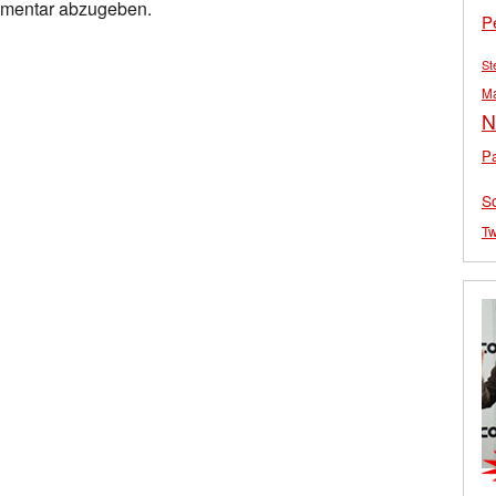
mmentar abzugeben.
P
St
M
N
Pa
S
Tw