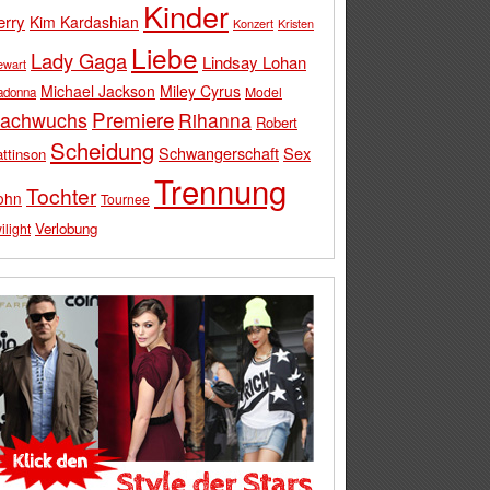
Kinder
erry
Kim Kardashian
Konzert
Kristen
Liebe
Lady Gaga
Lindsay Lohan
ewart
Michael Jackson
Miley Cyrus
Model
adonna
Premiere
achwuchs
Rihanna
Robert
Scheidung
Schwangerschaft
Sex
ttinson
Trennung
Tochter
ohn
Tournee
Verlobung
ilight