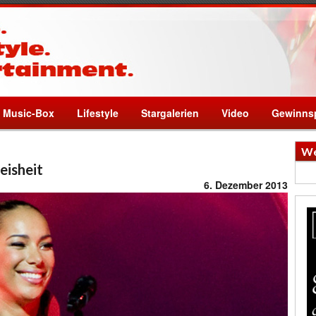
Music-Box
Lifestyle
Stargalerien
Video
Gewinnsp
We
eisheit
6. Dezember 2013