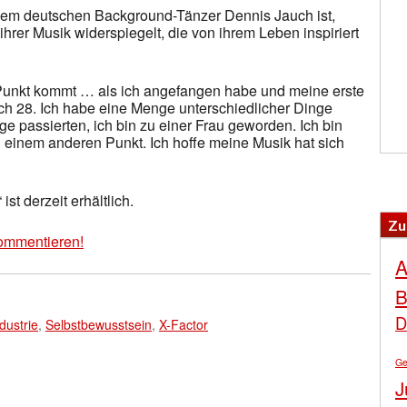
dem deutschen Background-Tänzer Dennis Jauch ist,
ihrer Musik widerspiegelt, die von ihrem Leben inspiriert
m Punkt kommt … als ich angefangen habe und meine erste
ich 28. Ich habe eine Menge unterschiedlicher Dinge
ge passierten, ich bin zu einer Frau geworden. Ich bin
n einem anderen Punkt. Ich hoffe meine Musik hat sich
st derzeit erhältlich.
Zu
ommentieren!
A
B
D
dustrie
,
Selbstbewusstsein
,
X-Factor
Ge
J