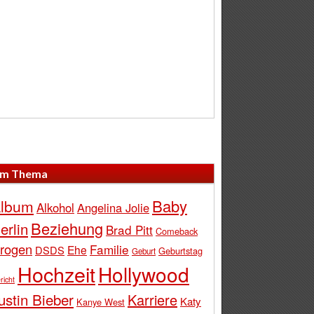
m Thema
Baby
lbum
Alkohol
Angelina Jolie
Beziehung
erlin
Brad Pitt
Comeback
rogen
Familie
Ehe
DSDS
Geburtstag
Geburt
Hochzeit
Hollywood
richt
ustin Bieber
Karriere
Katy
Kanye West