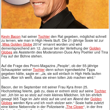
Kevin Bacon
hat seiner
Tochter
den Rat gegeben, möglichst schnell
zu lernen, wie man in High Heels läuft. Die 21-jährige Sosie ist zur
„
Miss Golden Globe
2014“ ernannt worden und wird
dementsprechend am 12. Januar bei der Verleihung der
Golden
Globes
als Assistentin des Moderatoren-Duos Amy Poehler und Tina
Fey auf der Bühne stehen.
Auf die Frage des Promi-Magazins „People“, ob der 55-jährige
Schauspieler seiner
Tochter
denn schon irgendwelche Tipps
gegeben hätte, sagte er: „Ja, sie soll einfach in High Hells laufen
üben. Aber ich weiß, dass sie einen tollen Job machen wird.“
Bacon, der im September mit seiner Frau Kyra ihren 25.
Hochzeitstag feierte, gab zu, dass er extrem stolz auf seine
Tochter
sei: „Ich bin so so stolz auf mein kleines Mädchen. Ich bin ehrlich
gesagt 365 Tage im Jahr stolz auf sie und am Abend der
Golden
Globes
werden Kyra und ich noch stolzer sein.“ Sosie hatte zuletzt
eine kleine Nebenrolle in der Polizeiserie „
The Closer
“, in der ihre