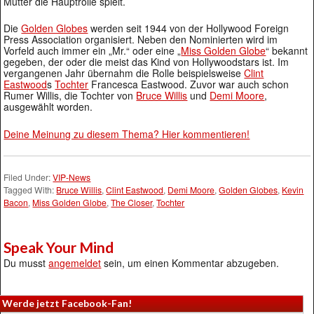
Mutter die Hauptrolle spielt.
Die
Golden Globes
werden seit 1944 von der Hollywood Foreign
Press Association organisiert. Neben den Nominierten wird im
Vorfeld auch immer ein „Mr.“ oder eine „
Miss Golden Globe
“ bekannt
gegeben, der oder die meist das Kind von Hollywoodstars ist. Im
vergangenen Jahr übernahm die Rolle beispielsweise
Clint
Eastwood
s
Tochter
Francesca Eastwood. Zuvor war auch schon
Rumer Willis, die Tochter von
Bruce Willis
und
Demi Moore
,
ausgewählt worden.
Deine Meinung zu diesem Thema? Hier kommentieren!
Filed Under:
VIP-News
Tagged With:
Bruce Willis
,
Clint Eastwood
,
Demi Moore
,
Golden Globes
,
Kevin
Bacon
,
Miss Golden Globe
,
The Closer
,
Tochter
Speak Your Mind
Du musst
angemeldet
sein, um einen Kommentar abzugeben.
Werde jetzt Facebook-Fan!