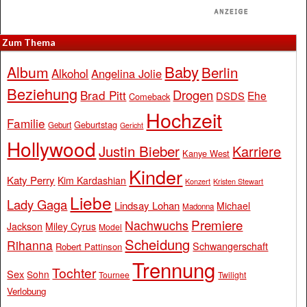
Zum Thema
Baby
Album
Berlin
Alkohol
Angelina Jolie
Beziehung
Drogen
Brad Pitt
Ehe
DSDS
Comeback
Hochzeit
Familie
Geburtstag
Geburt
Gericht
Hollywood
Justin Bieber
Karriere
Kanye West
Kinder
Katy Perry
Kim Kardashian
Konzert
Kristen Stewart
Liebe
Lady Gaga
Lindsay Lohan
Michael
Madonna
Premiere
Nachwuchs
Jackson
Miley Cyrus
Model
Scheidung
Rihanna
Schwangerschaft
Robert Pattinson
Trennung
Tochter
Sex
Sohn
Tournee
Twilight
Verlobung