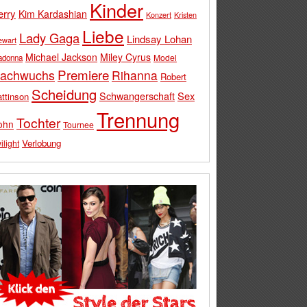
Kinder
erry
Kim Kardashian
Konzert
Kristen
Liebe
Lady Gaga
Lindsay Lohan
ewart
Michael Jackson
Miley Cyrus
Model
adonna
Premiere
achwuchs
Rihanna
Robert
Scheidung
Schwangerschaft
Sex
ttinson
Trennung
Tochter
ohn
Tournee
Verlobung
ilight