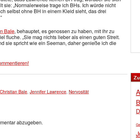
t sie: „Normalerweise trage ich BHs. Ich würde nicht
ch selbst ohne BH in einem Kleid sieht, das drei
“
an Bale
, behauptet, es genossen zu haben, mit ihr zu
el fluche. „Sie mag nichts lieber als einen guten Streit.
 Und sie spricht wie ein Seeman, daher genieße ich die
ommentieren!
Zu
A
Christian Bale
,
Jennifer Lawrence
,
Nervosität
B
D
mmentar abzugeben.
Ge
J