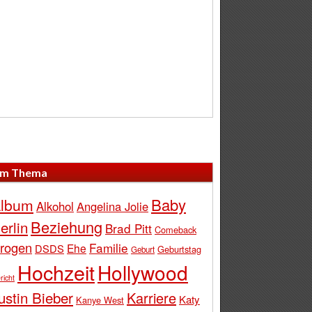
m Thema
Baby
lbum
Alkohol
Angelina Jolie
Beziehung
erlin
Brad Pitt
Comeback
rogen
Familie
Ehe
DSDS
Geburtstag
Geburt
Hochzeit
Hollywood
richt
ustin Bieber
Karriere
Katy
Kanye West