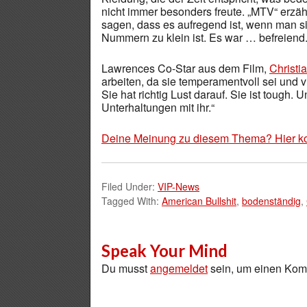
nicht immer besonders freute. „MTV“ erzähl
sagen, dass es aufregend ist, wenn man si
Nummern zu klein ist. Es war … befreiend.
Lawrences Co-Star aus dem Film,
Christi
arbeiten, da sie temperamentvoll sei und vi
Sie hat richtig Lust darauf. Sie ist tough.
Unterhaltungen mit ihr.“
Deine Meinung zu diesem Thema? Hier k
Filed Under:
VIP-News
Tagged With:
American Bullshit
,
bodenständig
,
Speak Your Mind
Du musst
angemeldet
sein, um einen Ko