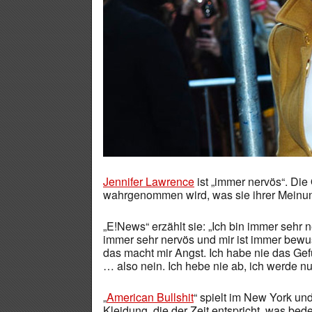
Jennifer Lawrence
ist „immer nervös“. Die
wahrgenommen wird, was sie ihrer Meinu
„E!News“ erzählt sie: „Ich bin immer sehr n
immer sehr nervös und mir ist immer bew
das macht mir Angst. Ich habe nie das Gefü
… also nein. Ich hebe nie ab, ich werde nu
„
American Bullshit
“ spielt im New York un
Kleidung, die der Zeit entspricht, was be