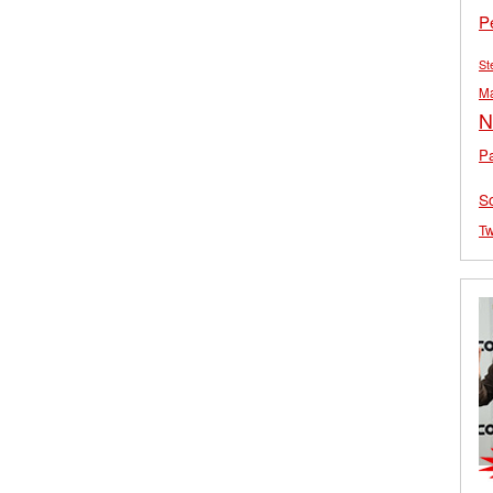
P
St
M
N
Pa
S
Tw