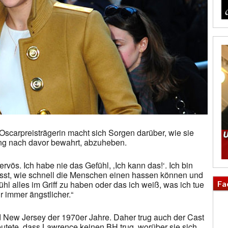
 Oscarpreisträgerin macht sich Sorgen darüber, wie sie
ng nach davor bewahrt, abzuheben.
ervös. Ich habe nie das Gefühl, ‚Ich kann das!‘. Ich bin
usst, wie schnell die Menschen einen hassen können und
Fa
hl alles im Griff zu haben oder das ich weiß, was ich tue
r immer ängstlicher.“
d New Jersey der 1970er Jahre. Daher trug auch der Cast
deutete, dass Lawrence keinen BH trug, worüber sie sich