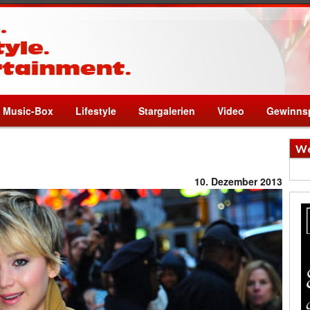
Music-Box
Lifestyle
Stargalerien
Video
Gewinnsp
We
10. Dezember 2013