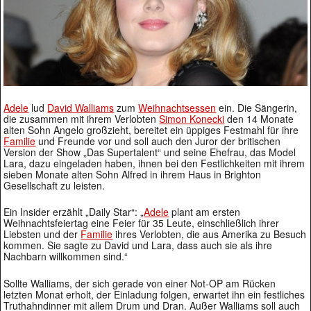
Adele
lud
David Walliams
zum
Weihnachtsessen
ein. Die Sängerin,
die zusammen mit ihrem Verlobten
Simon Konecki
den 14 Monate
alten Sohn Angelo großzieht, bereitet ein üppiges Festmahl für ihre
Familie
und Freunde vor und soll auch den Juror der britischen
Version der Show „Das Supertalent“ und seine Ehefrau, das Model
Lara, dazu eingeladen haben, ihnen bei den Festlichkeiten mit ihrem
sieben Monate alten Sohn Alfred in ihrem Haus in Brighton
Gesellschaft zu leisten.
Ein Insider erzählt „Daily Star“: „
Adele
plant am ersten
Weihnachtsfeiertag eine Feier für 35 Leute, einschließlich ihrer
Liebsten und der
Familie
ihres Verlobten, die aus Amerika zu Besuch
kommen. Sie sagte zu David und Lara, dass auch sie als ihre
Nachbarn willkommen sind.“
Sollte Walliams, der sich gerade von einer Not-OP am Rücken
letzten Monat erholt, der Einladung folgen, erwartet ihn ein festliches
Truthahndinner mit allem Drum und Dran. Außer Walliams soll auch