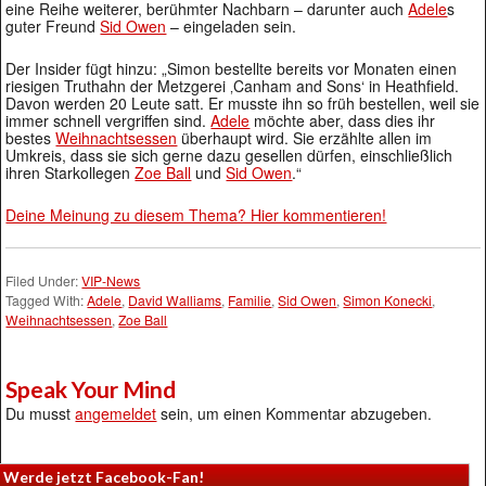
eine Reihe weiterer, berühmter Nachbarn – darunter auch
Adele
s
guter Freund
Sid Owen
– eingeladen sein.
Der Insider fügt hinzu: „Simon bestellte bereits vor Monaten einen
riesigen Truthahn der Metzgerei ‚Canham and Sons‘ in Heathfield.
Davon werden 20 Leute satt. Er musste ihn so früh bestellen, weil sie
immer schnell vergriffen sind.
Adele
möchte aber, dass dies ihr
bestes
Weihnachtsessen
überhaupt wird. Sie erzählte allen im
Umkreis, dass sie sich gerne dazu gesellen dürfen, einschließlich
ihren Starkollegen
Zoe Ball
und
Sid Owen
.“
Deine Meinung zu diesem Thema? Hier kommentieren!
Filed Under:
VIP-News
Tagged With:
Adele
,
David Walliams
,
Familie
,
Sid Owen
,
Simon Konecki
,
Weihnachtsessen
,
Zoe Ball
Speak Your Mind
Du musst
angemeldet
sein, um einen Kommentar abzugeben.
Werde jetzt Facebook-Fan!