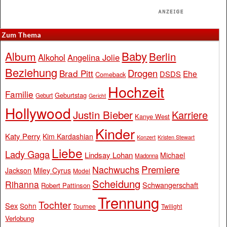
Zum Thema
Baby
Album
Berlin
Alkohol
Angelina Jolie
Beziehung
Drogen
Brad Pitt
Ehe
DSDS
Comeback
Hochzeit
Familie
Geburtstag
Geburt
Gericht
Hollywood
Justin Bieber
Karriere
Kanye West
Kinder
Katy Perry
Kim Kardashian
Konzert
Kristen Stewart
Liebe
Lady Gaga
Lindsay Lohan
Michael
Madonna
Premiere
Nachwuchs
Jackson
Miley Cyrus
Model
Scheidung
Rihanna
Schwangerschaft
Robert Pattinson
Trennung
Tochter
Sex
Sohn
Tournee
Twilight
Verlobung