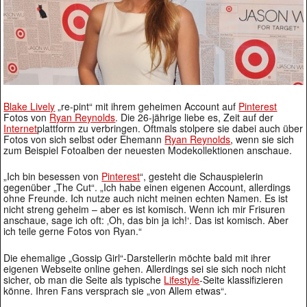
Blake Lively
„re-pint“ mit ihrem geheimen Account auf
Pinterest
Fotos von
Ryan Reynolds
. Die 26-jährige liebe es, Zeit auf der
Internet
plattform zu verbringen. Oftmals stolpere sie dabei auch über
Fotos von sich selbst oder Ehemann
Ryan Reynolds
, wenn sie sich
zum Beispiel Fotoalben der neuesten Modekollektionen anschaue.
„Ich bin besessen von
Pinterest
“, gesteht die Schauspielerin
gegenüber „The Cut“. „Ich habe einen eigenen Account, allerdings
ohne Freunde. Ich nutze auch nicht meinen echten Namen. Es ist
nicht streng geheim – aber es ist komisch. Wenn ich mir Frisuren
anschaue, sage ich oft: ‚Oh, das bin ja ich!‘. Das ist komisch. Aber
ich teile gerne Fotos von Ryan.“
Die ehemalige „Gossip Girl“-Darstellerin möchte bald mit ihrer
eigenen Webseite online gehen. Allerdings sei sie sich noch nicht
sicher, ob man die Seite als typische
Lifestyle
-Seite klassifizieren
könne. Ihren Fans versprach sie „von Allem etwas“.