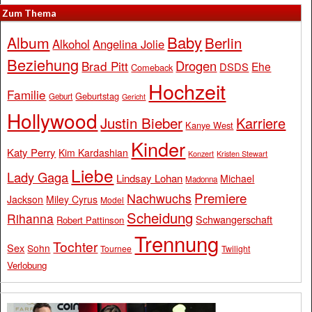
Zum Thema
Baby
Album
Berlin
Alkohol
Angelina Jolie
Beziehung
Drogen
Brad Pitt
Ehe
DSDS
Comeback
Hochzeit
Familie
Geburtstag
Geburt
Gericht
Hollywood
Justin Bieber
Karriere
Kanye West
Kinder
Katy Perry
Kim Kardashian
Konzert
Kristen Stewart
Liebe
Lady Gaga
Lindsay Lohan
Michael
Madonna
Premiere
Nachwuchs
Jackson
Miley Cyrus
Model
Scheidung
Rihanna
Schwangerschaft
Robert Pattinson
Trennung
Tochter
Sex
Sohn
Tournee
Twilight
Verlobung