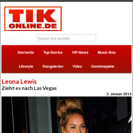
Startseite
Top-Stories
VIP-News
Music-Box
Lifestyle
Stargalerien
Video
Gewinnspiele
Leona Lewis
Zieht es nach Las Vegas
3. Januar 2014