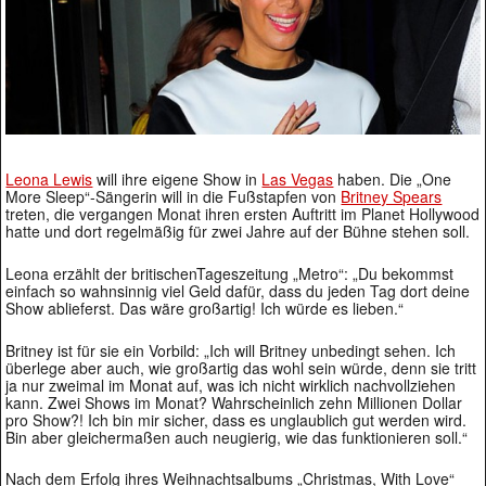
Leona Lewis
will ihre eigene Show in
Las Vegas
haben. Die „One
More Sleep“-Sängerin will in die Fußstapfen von
Britney Spears
treten, die vergangen Monat ihren ersten Auftritt im Planet Hollywood
hatte und dort regelmäßig für zwei Jahre auf der Bühne stehen soll.
Leona erzählt der britischenTageszeitung „Metro“: „Du bekommst
einfach so wahnsinnig viel Geld dafür, dass du jeden Tag dort deine
Show ablieferst. Das wäre großartig! Ich würde es lieben.“
Britney ist für sie ein Vorbild: „Ich will Britney unbedingt sehen. Ich
überlege aber auch, wie großartig das wohl sein würde, denn sie tritt
ja nur zweimal im Monat auf, was ich nicht wirklich nachvollziehen
kann. Zwei Shows im Monat? Wahrscheinlich zehn Millionen Dollar
pro Show?! Ich bin mir sicher, dass es unglaublich gut werden wird.
Bin aber gleichermaßen auch neugierig, wie das funktionieren soll.“
Nach dem Erfolg ihres Weihnachtsalbums „Christmas, With Love“