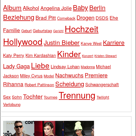
Baby
Album
Berlin
Alkohol
Angelina Jolie
Beziehung
Drogen
Brad Pitt
Ehe
DSDS
Comeback
Hochzeit
Familie
Geburtstag
Geburt
Gericht
Hollywood
Justin Bieber
Karriere
Kanye West
Kinder
Katy Perry
Kim Kardashian
Konzert
Kristen Stewart
Liebe
Lady Gaga
Lindsay Lohan
Michael
Madonna
Premiere
Nachwuchs
Jackson
Miley Cyrus
Model
Scheidung
Rihanna
Schwangerschaft
Robert Pattinson
Trennung
Tochter
Sex
Sohn
Tournee
Twilight
Verlobung