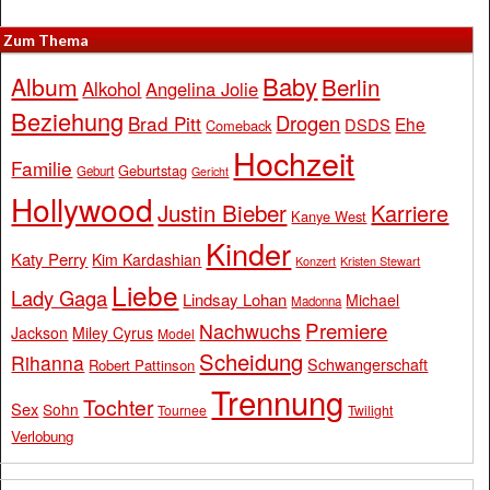
Zum Thema
Baby
Album
Berlin
Alkohol
Angelina Jolie
Beziehung
Drogen
Brad Pitt
Ehe
DSDS
Comeback
Hochzeit
Familie
Geburtstag
Geburt
Gericht
Hollywood
Justin Bieber
Karriere
Kanye West
Kinder
Katy Perry
Kim Kardashian
Konzert
Kristen Stewart
Liebe
Lady Gaga
Lindsay Lohan
Michael
Madonna
Premiere
Nachwuchs
Jackson
Miley Cyrus
Model
Scheidung
Rihanna
Schwangerschaft
Robert Pattinson
Trennung
Tochter
Sex
Sohn
Tournee
Twilight
Verlobung