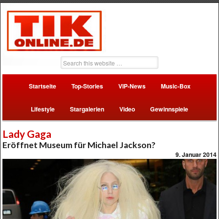
Startseite
Top-Stories
VIP-News
Music-Box
Lifestyle
Stargalerien
Video
Gewinnspiele
Lady Gaga
Eröffnet Museum für Michael Jackson?
9. Januar 2014