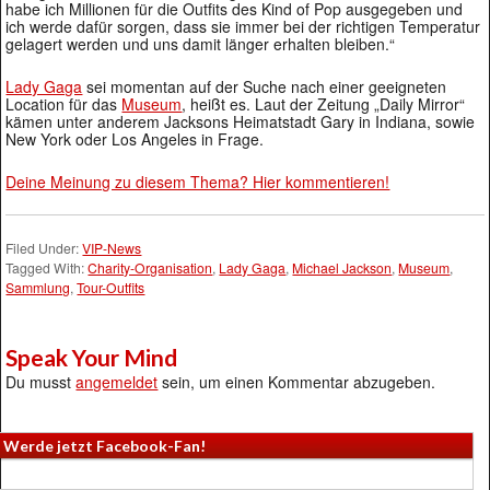
habe ich Millionen für die Outfits des Kind of Pop ausgegeben und
ich werde dafür sorgen, dass sie immer bei der richtigen Temperatur
gelagert werden und uns damit länger erhalten bleiben.“
Lady Gaga
sei momentan auf der Suche nach einer geeigneten
Location für das
Museum
, heißt es. Laut der Zeitung „Daily Mirror“
kämen unter anderem Jacksons Heimatstadt Gary in Indiana, sowie
New York oder Los Angeles in Frage.
Deine Meinung zu diesem Thema? Hier kommentieren!
Filed Under:
VIP-News
Tagged With:
Charity-Organisation
,
Lady Gaga
,
Michael Jackson
,
Museum
,
Sammlung
,
Tour-Outfits
Speak Your Mind
Du musst
angemeldet
sein, um einen Kommentar abzugeben.
Werde jetzt Facebook-Fan!