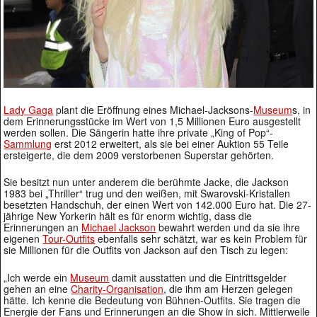
Lady Gaga
plant die Eröffnung eines Michael-Jacksons-
Museum
s, in
dem Erinnerungsstücke im Wert von 1,5 Millionen Euro ausgestellt
werden sollen. Die Sängerin hatte ihre private „King of Pop“-
Sammlung
erst 2012 erweitert, als sie bei einer Auktion 55 Teile
ersteigerte, die dem 2009 verstorbenen Superstar gehörten.
Sie besitzt nun unter anderem die berühmte Jacke, die Jackson
1983 bei „Thriller“ trug und den weißen, mit Swarovski-Kristallen
besetzten Handschuh, der einen Wert von 142.000 Euro hat. Die 27-
jährige New Yorkerin hält es für enorm wichtig, dass die
Erinnerungen an
Michael Jackson
bewahrt werden und da sie ihre
eigenen
Tour-Outfits
ebenfalls sehr schätzt, war es kein Problem für
sie Millionen für die Outfits von Jackson auf den Tisch zu legen:
„Ich werde ein
Museum
damit ausstatten und die Eintrittsgelder
gehen an eine
Charity-Organisation
, die ihm am Herzen gelegen
hätte. Ich kenne die Bedeutung von Bühnen-Outfits. Sie tragen die
Energie der Fans und Erinnerungen an die Show in sich. Mittlerweile