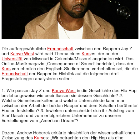
Die außergewöhnliche
Freundschaft
zwischen den Rappern Jay Z
und
Kanye West
wird bald Thema eines
Kurs
es, der an der
Universität
von Missouri in Columbia/Missouri angeboten wird. Das
Online-Musikmagazin „Consequence of Sound“ berichtet, dass der
Kurs
vornehmlich den Englisch-Studierenden vorbehalten sei, die die
Freundschaft
der Rapper im Hinblick auf die folgenden drei
Fragestellungen analysieren sollen:
1. Wie passen Jay Z und
Kanye West
in die Geschichte des Hip Hop
beziehungsweise wie beeinflussen sie dessen Geschichte? 2.
Welche Gemeinsamkeiten und welche Unterschiede kann man
zwischen der Arbeit der beiden Rapper und dem Schaffen berühmter
Poeten feststellen? 3. Inwiefern unterscheidet sich ihr Aufstieg zum
Star-Dasein und zum erfolgreichen Unternehmer zu unseren
Vorstellungen vom „American Dream“?
Dozent Andrew Hoberek erklärte hinsichtlich der wissenschaftlichen
Zielsetzung des
Kurs
es: „Wir betrachten den Hip Hop als eine