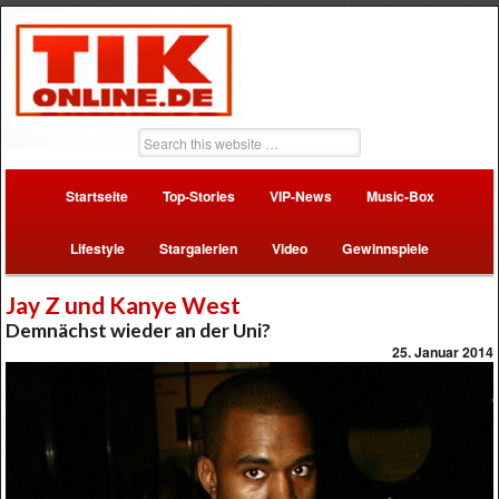
Startseite
Top-Stories
VIP-News
Music-Box
Lifestyle
Stargalerien
Video
Gewinnspiele
Jay Z und Kanye West
Demnächst wieder an der Uni?
25. Januar 2014