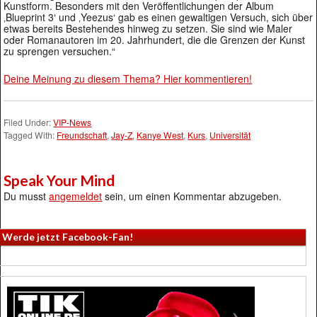
Kunstform. Besonders mit den Veröffentlichungen der Album
‚Blueprint 3‘ und ‚Yeezus‘ gab es einen gewaltigen Versuch, sich über
etwas bereits Bestehendes hinweg zu setzen. Sie sind wie Maler
oder Romanautoren im 20. Jahrhundert, die die Grenzen der Kunst
zu sprengen versuchen.“
Deine Meinung zu diesem Thema? Hier kommentieren!
Filed Under:
VIP-News
Tagged With:
Freundschaft
,
Jay-Z
,
Kanye West
,
Kurs
,
Universität
Speak Your Mind
Du musst
angemeldet
sein, um einen Kommentar abzugeben.
Werde jetzt Facebook-Fan!