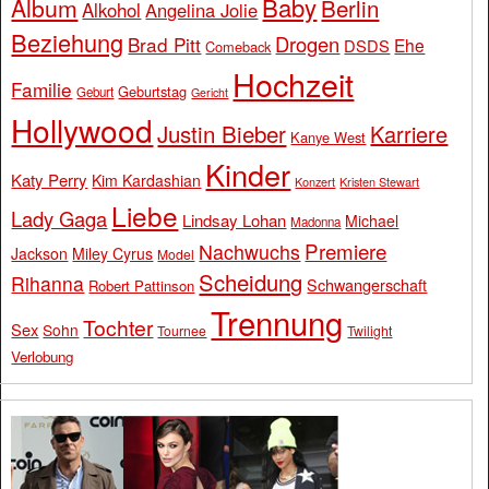
Baby
Album
Berlin
Alkohol
Angelina Jolie
Beziehung
Drogen
Brad Pitt
Ehe
DSDS
Comeback
Hochzeit
Familie
Geburtstag
Geburt
Gericht
Hollywood
Justin Bieber
Karriere
Kanye West
Kinder
Katy Perry
Kim Kardashian
Konzert
Kristen Stewart
Liebe
Lady Gaga
Lindsay Lohan
Michael
Madonna
Premiere
Nachwuchs
Jackson
Miley Cyrus
Model
Scheidung
Rihanna
Schwangerschaft
Robert Pattinson
Trennung
Tochter
Sex
Sohn
Tournee
Twilight
Verlobung