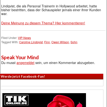
Lindqvist, die als Personal Trainerin in Hollywood arbeitet, hatte
bisher bestritten, dass der Schauspieler jemals einer ihrer Kunden
war.
Deine Meinung zu diesem Thema? Hier kommentieren!
Filed Under:
VIP-News
Tagged With:
Caroline Lindqvist
,
Finn
,
Owen Wilson
,
Sohn
Speak Your Mind
Du musst
angemeldet
sein, um einen Kommentar abzugeben.
Werde jetzt Facebook-Fan!