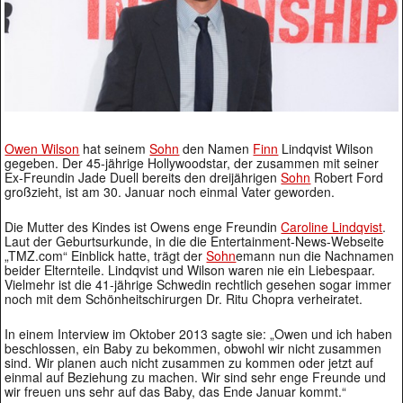
Owen Wilson
hat seinem
Sohn
den Namen
Finn
Lindqvist Wilson
gegeben. Der 45-jährige Hollywoodstar, der zusammen mit seiner
Ex-Freundin Jade Duell bereits den dreijährigen
Sohn
Robert Ford
großzieht, ist am 30. Januar noch einmal Vater geworden.
Die Mutter des Kindes ist Owens enge Freundin
Caroline Lindqvist
.
Laut der Geburtsurkunde, in die die Entertainment-News-Webseite
„TMZ.com“ Einblick hatte, trägt der
Sohn
emann nun die Nachnamen
beider Elternteile. Lindqvist und Wilson waren nie ein Liebespaar.
Vielmehr ist die 41-jährige Schwedin rechtlich gesehen sogar immer
noch mit dem Schönheitschirurgen Dr. Ritu Chopra verheiratet.
In einem Interview im Oktober 2013 sagte sie: „Owen und ich haben
beschlossen, ein Baby zu bekommen, obwohl wir nicht zusammen
sind. Wir planen auch nicht zusammen zu kommen oder jetzt auf
einmal auf Beziehung zu machen. Wir sind sehr enge Freunde und
wir freuen uns sehr auf das Baby, das Ende Januar kommt.“