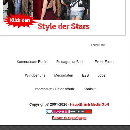
Kamerateam Berlin
Fotoagentur Berlin
Event-Fotos
Wir über uns
Mediadaten
B2B
Jobs
Impressum / Datenschutz
Kontakt
Copyright © 2001-2026 ·
HauptBruch Media GbR
Return to top of page