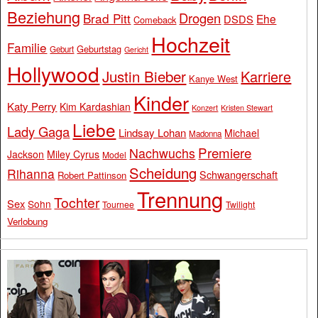
Beziehung
Drogen
Brad Pitt
Ehe
DSDS
Comeback
Hochzeit
Familie
Geburtstag
Geburt
Gericht
Hollywood
Justin Bieber
Karriere
Kanye West
Kinder
Katy Perry
Kim Kardashian
Konzert
Kristen Stewart
Liebe
Lady Gaga
Lindsay Lohan
Michael
Madonna
Premiere
Nachwuchs
Jackson
Miley Cyrus
Model
Scheidung
Rihanna
Schwangerschaft
Robert Pattinson
Trennung
Tochter
Sex
Sohn
Tournee
Twilight
Verlobung