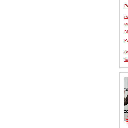
P
St
M
N
Pa
S
Tw