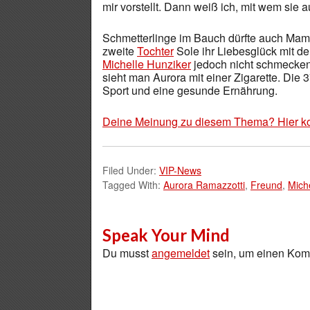
mir vorstellt. Dann weiß ich, mit wem sie a
Schmetterlinge im Bauch dürfte auch Mama
zweite
Tochter
Sole ihr Liebesglück mit d
Michelle Hunziker
jedoch nicht schmecken
sieht man Aurora mit einer Zigarette. Die 3
Sport und eine gesunde Ernährung.
Deine Meinung zu diesem Thema? Hier k
Filed Under:
VIP-News
Tagged With:
Aurora Ramazzotti
,
Freund
,
Mich
Speak Your Mind
Du musst
angemeldet
sein, um einen Ko