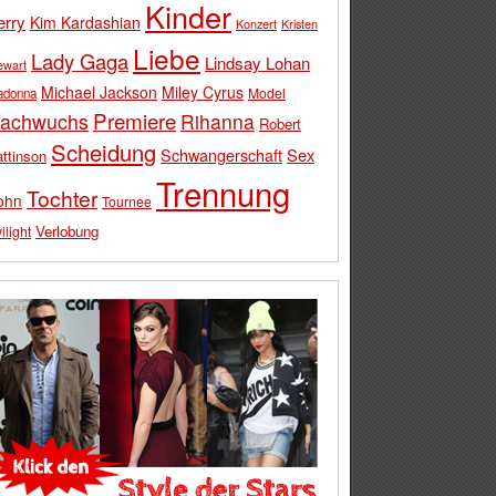
Kinder
erry
Kim Kardashian
Konzert
Kristen
Liebe
Lady Gaga
Lindsay Lohan
ewart
Michael Jackson
Miley Cyrus
Model
adonna
Premiere
achwuchs
Rihanna
Robert
Scheidung
Schwangerschaft
Sex
ttinson
Trennung
Tochter
ohn
Tournee
Verlobung
ilight