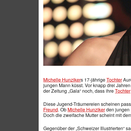
Michelle Hunziker
s 17-jährige
Tochter
Auro
jungen Mann küsst. Vor knapp drei Jahren
der Zeitung „Gala“ noch, dass ihre
Tochter
Diese Jugend-Träumereien scheinen passé,
Freund
. Ob
Michelle Hunziker
den jungen M
Doch die zweifache Mutter scheint mit d
Gegenüber der „Schweizer Illustrierten“ sag