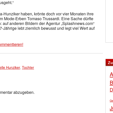
usgeht.“
-Hunziker haben, krönte doch vor vier Monaten ihre
em Mode-Erben Tomaso Trussardi. Eine Sache dürfte
: auf anderen Bildern der Agentur „Splashnews.com“
7-Jährige lebt ziemlich bewusst und legt viel Wert auf
ommentieren!
Zu
elle Hunziker
,
Tochter
A
B
D
mmentar abzugeben.
Ge
J