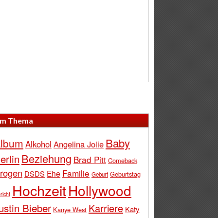
m Thema
Baby
lbum
Alkohol
Angelina Jolie
Beziehung
erlin
Brad Pitt
Comeback
rogen
Familie
Ehe
DSDS
Geburtstag
Geburt
Hochzeit
Hollywood
richt
ustin Bieber
Karriere
Katy
Kanye West