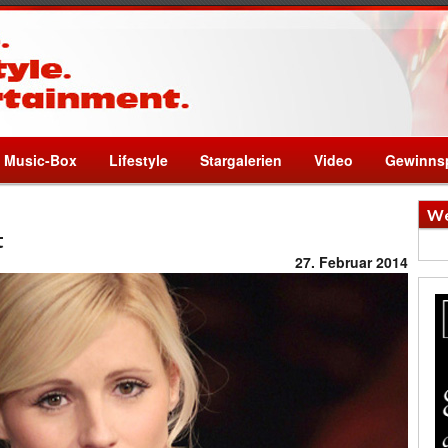
Music-Box
Lifestyle
Stargalerien
Video
Gewinnsp
We
t
27. Februar 2014