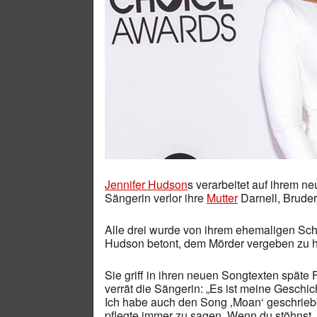
Jennifer Hudson
s verarbeitet auf ihrem n
Sängerin verlor ihre
Mutter
Darnell, Bruder
Alle drei wurde von ihrem ehemaligen Sc
Hudson betont, dem Mörder vergeben zu h
Sie griff in ihren neuen Songtexten späte
verrät die Sängerin: „Es ist meine Geschi
Ich habe auch den Song ‚Moan‘ geschriebe
pflegte immer zu sagen ‚Wenn du stöhnst, l