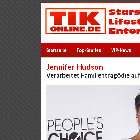
Startseite
Top-Stories
VIP-News
Jennifer Hudson
Verarbeitet Familientragödie au