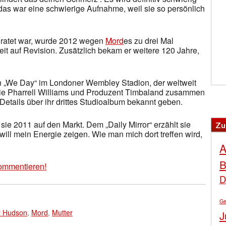
 das war eine schwierige Aufnahme, weil sie so persönlich
iratet war, wurde 2012 wegen
Mord
es zu drei Mal
eit auf Revision. Zusätzlich bekam er weitere 120 Jahre,
n „We Day“ im Londoner Wembley Stadion, der weltweit
n wie Pharrell Williams und Produzent Timbaland zusammen
Details über ihr drittes Studioalbum bekannt geben.
 sie 2011 auf den Markt. Dem „Daily Mirror“ erzählt sie
Zu
ch will mein Energie zeigen. Wie man mich dort treffen wird,
A
B
ommentieren!
D
Ge
r Hudson
,
Mord
,
Mutter
J