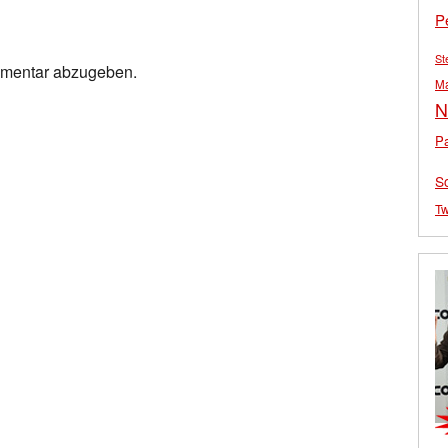
P
St
mmentar abzugeben.
M
N
Pa
S
Tw