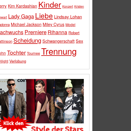
Kinder
erry
Kim Kardashian
Konzert
Kristen
Liebe
Lady Gaga
Lindsay Lohan
ewart
Michael Jackson
Miley Cyrus
Model
adonna
Premiere
achwuchs
Rihanna
Robert
Scheidung
Schwangerschaft
Sex
ttinson
Trennung
Tochter
ohn
Tournee
Verlobung
ilight