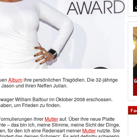
euen
Album
ihre persönlichen Tragödien. Die 32-jährige
 Jason und ihren Neffen Julian.
hwager William Balfour im Oktober 2008 erschossen.
aben, um Frieden zu finden.
Fa
 Formulierungen ihrer
Mutter
auf. Über ihre neue Platte
chte – das bin ich, meine Stimme, meine Sicht der Dinge.
n, für den ich eine Redensart meiner
Mutter
nutzte. Sie
indert das deinen Schmerz‘. Es wird definitiv schwierig