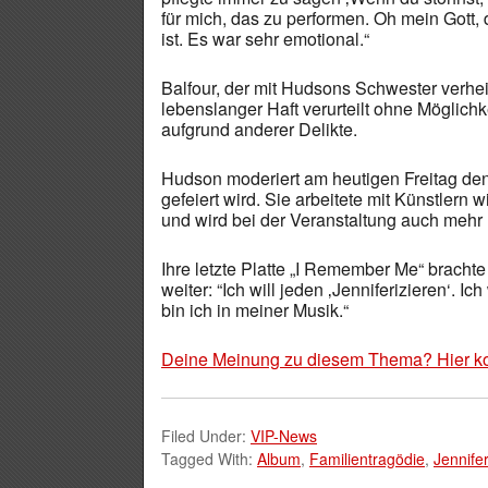
für mich, das zu performen. Oh mein Gott,
ist. Es war sehr emotional.“
Balfour, der mit Hudsons Schwester verhe
lebenslanger Haft verurteilt ohne Möglichk
aufgrund anderer Delikte.
Hudson moderiert am heutigen Freitag de
gefeiert wird. Sie arbeitete mit Künstler
und wird bei der Veranstaltung auch mehr 
Ihre letzte Platte „I Remember Me“ brachte
weiter: “Ich will jeden ‚Jenniferizieren‘. I
bin ich in meiner Musik.“
Deine Meinung zu diesem Thema? Hier k
Filed Under:
VIP-News
Tagged With:
Album
,
Familientragödie
,
Jennife