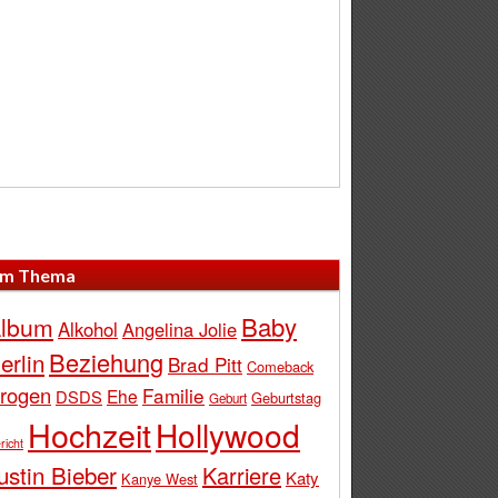
m Thema
Baby
lbum
Alkohol
Angelina Jolie
Beziehung
erlin
Brad Pitt
Comeback
rogen
Familie
Ehe
DSDS
Geburtstag
Geburt
Hochzeit
Hollywood
richt
ustin Bieber
Karriere
Katy
Kanye West