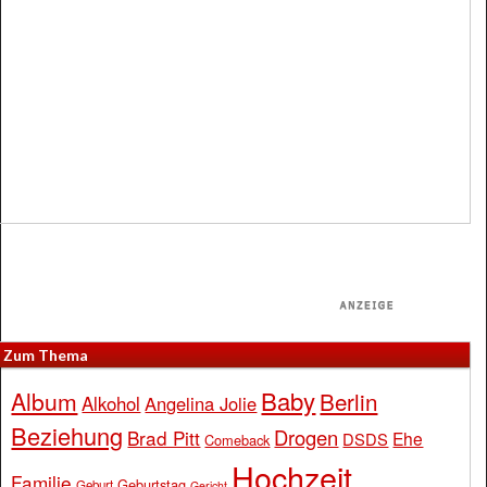
Zum Thema
Baby
Album
Berlin
Alkohol
Angelina Jolie
Beziehung
Drogen
Brad Pitt
Ehe
DSDS
Comeback
Hochzeit
Familie
Geburtstag
Geburt
Gericht