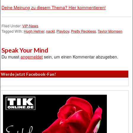
Deine Meinung zu diesem Thema? Hier kommentieren!
Filed Under:
VIP-News
Tagged With:
Hugh Hefner
,
nackt
,
Playboy
,
Pretty Reckless
,
Taylor Momsen
Speak Your Mind
Du musst
angemeldet
sein, um einen Kommentar abzugeben.
Werde jetzt Facebook-Fan!