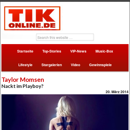
Startseite
Top-Stories
VIP-News
Music-Box
Lifestyle
Stargalerien
Video
Gewinnspiele
Taylor Momsen
Nackt im Playboy?
20. März 2014