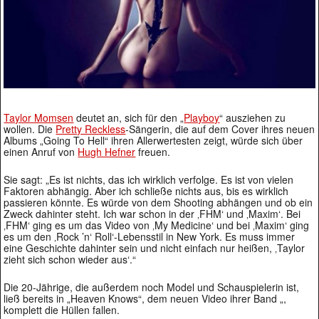
Taylor Momsen
deutet an, sich für den „
Playboy
“ ausziehen zu
wollen. Die
Pretty Reckless
-Sängerin, die auf dem Cover ihres neuen
Albums „Going To Hell“ ihren Allerwertesten zeigt, würde sich über
einen Anruf von
Hugh Hefner
freuen.
Sie sagt: „Es ist nichts, das ich wirklich verfolge. Es ist von vielen
Faktoren abhängig. Aber ich schließe nichts aus, bis es wirklich
passieren könnte. Es würde von dem Shooting abhängen und ob ein
Zweck dahinter steht. Ich war schon in der ‚FHM‘ und ‚Maxim‘. Bei
‚FHM‘ ging es um das Video von ‚My Medicine‘ und bei ‚Maxim‘ ging
es um den ‚Rock ’n‘ Roll‘-Lebensstil in New York. Es muss immer
eine Geschichte dahinter sein und nicht einfach nur heißen, ‚Taylor
zieht sich schon wieder aus‘.“
Die 20-Jährige, die außerdem noch Model und Schauspielerin ist,
ließ bereits in „Heaven Knows“, dem neuen Video ihrer Band „,
komplett die Hüllen fallen.