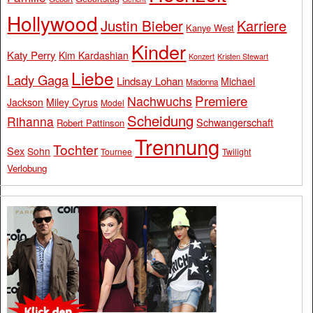
Hollywood
Justin Bieber
Karriere
Kanye West
Kinder
Katy Perry
Kim Kardashian
Konzert
Kristen Stewart
Liebe
Lady Gaga
Lindsay Lohan
Michael
Madonna
Premiere
Nachwuchs
Jackson
Miley Cyrus
Model
Scheidung
Rihanna
Schwangerschaft
Robert Pattinson
Trennung
Tochter
Sex
Sohn
Tournee
Twilight
Verlobung