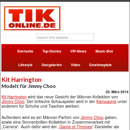
Startseite
Top-Stories
VIP-News
Music-Box
Lifestyle
Stargalerien
Video
Gewinnspiele
Kit Harrington
Modelt für Jimmy Choo
20. März 2014
Kit Harrington
wird das neue Gesicht der Männer-Kollektion von
Jimmy Choo
. Der britische Schauspieler wird in der
Kampagne
unter
anderem für Schuhe und Taschen werben.
Außerdem wird es ein Männer-Parfüm von
Jimmy Choo
geben,
sowie eine Sonnenbrillen-Kollektion in Zusammenarbeit mit
„Carrera“. Auch dafür wird der „
Game of Thrones
“-Darsteller als