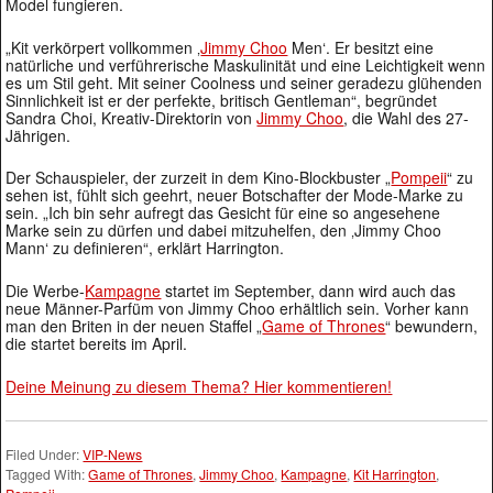
Model fungieren.
„Kit verkörpert vollkommen ‚
Jimmy Choo
Men‘. Er besitzt eine
natürliche und verführerische Maskulinität und eine Leichtigkeit wenn
es um Stil geht. Mit seiner Coolness und seiner geradezu glühenden
Sinnlichkeit ist er der perfekte, britisch Gentleman“, begründet
Sandra Choi, Kreativ-Direktorin von
Jimmy Choo
, die Wahl des 27-
Jährigen.
Der Schauspieler, der zurzeit in dem Kino-Blockbuster „
Pompeii
“ zu
sehen ist, fühlt sich geehrt, neuer Botschafter der Mode-Marke zu
sein. „Ich bin sehr aufregt das Gesicht für eine so angesehene
Marke sein zu dürfen und dabei mitzuhelfen, den ‚Jimmy Choo
Mann‘ zu definieren“, erklärt Harrington.
Die Werbe-
Kampagne
startet im September, dann wird auch das
neue Männer-Parfüm von Jimmy Choo erhältlich sein. Vorher kann
man den Briten in der neuen Staffel „
Game of Thrones
“ bewundern,
die startet bereits im April.
Deine Meinung zu diesem Thema? Hier kommentieren!
Filed Under:
VIP-News
Tagged With:
Game of Thrones
,
Jimmy Choo
,
Kampagne
,
Kit Harrington
,