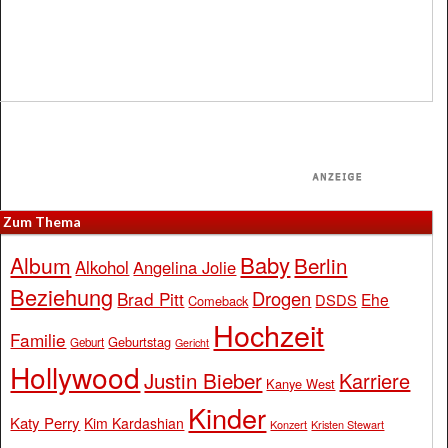
Zum Thema
Baby
Album
Berlin
Alkohol
Angelina Jolie
Beziehung
Drogen
Brad Pitt
Ehe
DSDS
Comeback
Hochzeit
Familie
Geburtstag
Geburt
Gericht
Hollywood
Justin Bieber
Karriere
Kanye West
Kinder
Katy Perry
Kim Kardashian
Konzert
Kristen Stewart