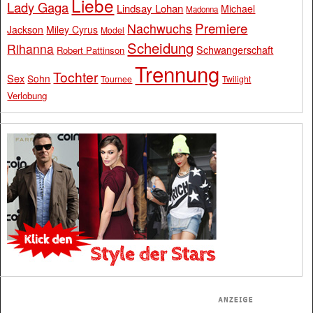
Liebe
Lady Gaga
Lindsay Lohan
Michael
Madonna
Premiere
Nachwuchs
Jackson
Miley Cyrus
Model
Scheidung
Rihanna
Schwangerschaft
Robert Pattinson
Trennung
Tochter
Sex
Sohn
Tournee
Twilight
Verlobung