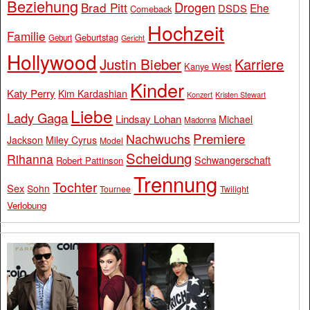
Beziehung
Drogen
Brad Pitt
Ehe
DSDS
Comeback
Hochzeit
Familie
Geburtstag
Geburt
Gericht
Hollywood
Justin Bieber
Karriere
Kanye West
Kinder
Katy Perry
Kim Kardashian
Konzert
Kristen Stewart
Liebe
Lady Gaga
Lindsay Lohan
Michael
Madonna
Premiere
Nachwuchs
Jackson
Miley Cyrus
Model
Scheidung
Rihanna
Schwangerschaft
Robert Pattinson
Trennung
Tochter
Sex
Sohn
Tournee
Twilight
Verlobung