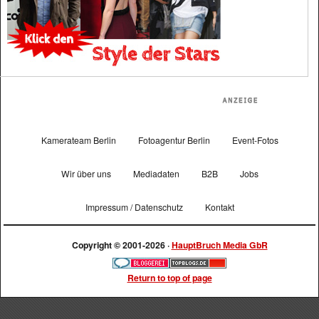
Kamerateam Berlin
Fotoagentur Berlin
Event-Fotos
Wir über uns
Mediadaten
B2B
Jobs
Impressum / Datenschutz
Kontakt
Copyright © 2001-2026 ·
HauptBruch Media GbR
Return to top of page