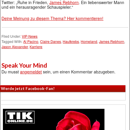
Twitter: „Ruhe in Frieden,
James Rebhorn
. Ein liebenswerter Mann
und ein herausragender Schauspieler.“
Deine Meinung zu diesem Thema? Hier kommentieren!
Filed Under:
VIP-News
Tagged With:
Al Pacino
,
Claire Danes
,
Hautkrebs
,
Homeland
,
James Rebhorn
,
Jason Alexander
,
Karriere
Speak Your Mind
Du musst
angemeldet
sein, um einen Kommentar abzugeben.
Werde jetzt Facebook-Fan!