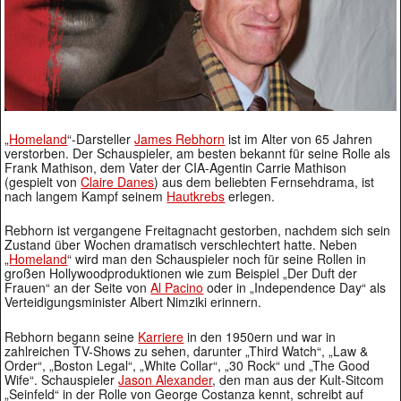
„
Homeland
“-Darsteller
James Rebhorn
ist im Alter von 65 Jahren
verstorben. Der Schauspieler, am besten bekannt für seine Rolle als
Frank Mathison, dem Vater der CIA-Agentin Carrie Mathison
(gespielt von
Claire Danes
) aus dem beliebten Fernsehdrama, ist
nach langem Kampf seinem
Hautkrebs
erlegen.
Rebhorn ist vergangene Freitagnacht gestorben, nachdem sich sein
Zustand über Wochen dramatisch verschlechtert hatte. Neben
„
Homeland
“ wird man den Schauspieler noch für seine Rollen in
großen Hollywoodproduktionen wie zum Beispiel „Der Duft der
Frauen“ an der Seite von
Al Pacino
oder in „Independence Day“ als
Verteidigungsminister Albert Nimziki erinnern.
Rebhorn begann seine
Karriere
in den 1950ern und war in
zahlreichen TV-Shows zu sehen, darunter „Third Watch“, „Law &
Order“, „Boston Legal“, „White Collar“, „30 Rock“ und „The Good
Wife“. Schauspieler
Jason Alexander
, den man aus der Kult-Sitcom
„Seinfeld“ in der Rolle von George Costanza kennt, schreibt auf