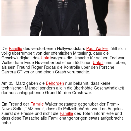
Die
Familie
des verstorbenen Hollywoodstars
Paul Walker
fühlt sich
völlig überrumpelt von der öffentlichen Mitteilung, dass die
Geschwindigkeit des
Unfall
wagens die Ursache für seinen Tod war.
Walker kam Ende November bei einem tödlichen
Unfall
ums Leben,
als sein Freund Roger Rodas die Kontrolle über den Porsche
Carrera GT verlor und einen Crash verursachte.
Am 25. März gaben die
Behörden
nun bekannt, dass keine
technischen Mängel sondern allein die überhöhte Geschwindigkeit
der ausschlaggebende Grund für den Crash war.
Ein Freund der
Familie
Walker bestätigte gegenüber der Promi-
News-Seite „TMZ.com“, dass die Polizeibehörde von Los Angeles
zuerst die Presse und nicht die
Familie
des Toten informierte und
dass diese Tatsache alle Familienangehörigen etwas aufgebracht
habe.