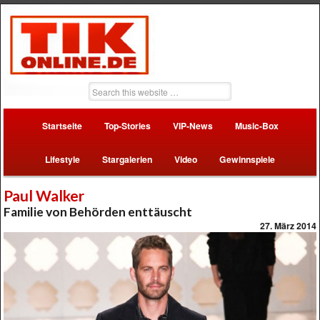
Startseite
Top-Stories
VIP-News
Music-Box
Lifestyle
Stargalerien
Video
Gewinnspiele
Paul Walker
Familie von Behörden enttäuscht
27. März 2014