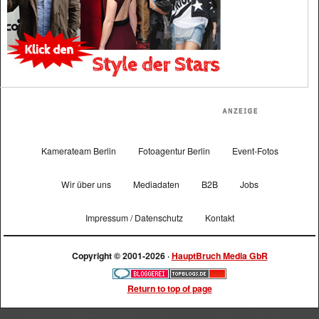
Kamerateam Berlin
Fotoagentur Berlin
Event-Fotos
Wir über uns
Mediadaten
B2B
Jobs
Impressum / Datenschutz
Kontakt
Copyright © 2001-2026 ·
HauptBruch Media GbR
Return to top of page