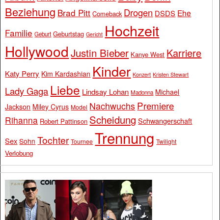
Beziehung
Drogen
Brad Pitt
Ehe
DSDS
Comeback
Hochzeit
Familie
Geburtstag
Geburt
Gericht
Hollywood
Justin Bieber
Karriere
Kanye West
Kinder
Katy Perry
Kim Kardashian
Konzert
Kristen Stewart
Liebe
Lady Gaga
Lindsay Lohan
Michael
Madonna
Premiere
Nachwuchs
Jackson
Miley Cyrus
Model
Scheidung
Rihanna
Schwangerschaft
Robert Pattinson
Trennung
Tochter
Sex
Sohn
Tournee
Twilight
Verlobung