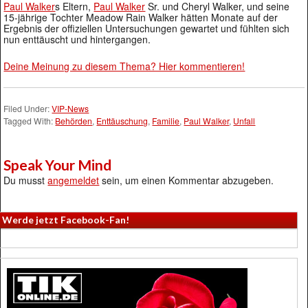
Paul Walker
s Eltern,
Paul Walker
Sr. und Cheryl Walker, und seine
15-jährige Tochter Meadow Rain Walker hätten Monate auf der
Ergebnis der offiziellen Untersuchungen gewartet und fühlten sich
nun enttäuscht und hintergangen.
Deine Meinung zu diesem Thema? Hier kommentieren!
Filed Under:
VIP-News
Tagged With:
Behörden
,
Enttäuschung
,
Familie
,
Paul Walker
,
Unfall
Speak Your Mind
Du musst
angemeldet
sein, um einen Kommentar abzugeben.
Werde jetzt Facebook-Fan!