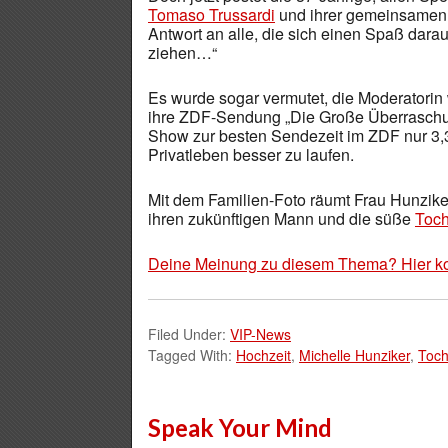
Tomaso Trussardi
und ihrer gemeinsame
Antwort an alle, die sich einen Spaß da
ziehen…“
Es wurde sogar vermutet, die Moderatorin
ihre ZDF-Sendung „Die Große Überraschu
Show zur besten Sendezeit im ZDF nur 3,32
Privatleben besser zu laufen.
Mit dem Familien-Foto räumt Frau Hunzike
ihren zukünftigen Mann und die süße
Toch
Deine Meinung zu diesem Thema? Hier k
Filed Under:
VIP-News
Tagged With:
Hochzeit
,
Michelle Hunziker
,
Toch
Speak Your Mind