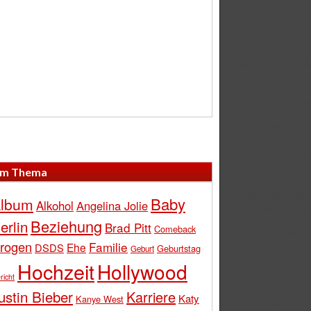
m Thema
Baby
lbum
Alkohol
Angelina Jolie
Beziehung
erlin
Brad Pitt
Comeback
rogen
Familie
Ehe
DSDS
Geburtstag
Geburt
Hochzeit
Hollywood
richt
ustin Bieber
Karriere
Katy
Kanye West