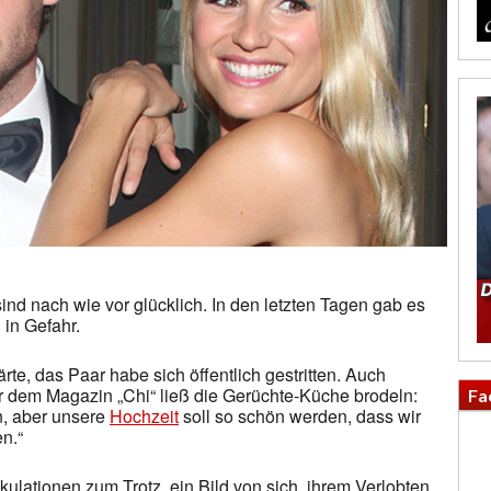
ind nach wie vor glücklich. In den letzten Tagen gab es
in Gefahr.
te, das Paar habe sich öffentlich gestritten. Auch
dem Magazin „Chi“ ließ die Gerüchte-Küche brodeln:
Fa
n, aber unsere
Hochzeit
soll so schön werden, dass wir
n.“
ekulationen zum Trotz, ein Bild von sich, ihrem Verlobten