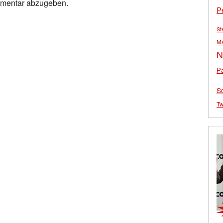
mmentar abzugeben.
P
St
M
N
Pa
S
Tw