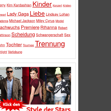
Kinder
erry
Kim Kardashian
Konzert
Kristen
Liebe
Lady Gaga
Lindsay Lohan
ewart
Michael Jackson
Miley Cyrus
Model
adonna
Premiere
achwuchs
Rihanna
Robert
Scheidung
Schwangerschaft
Sex
ttinson
Trennung
Tochter
ohn
Tournee
Verlobung
ilight