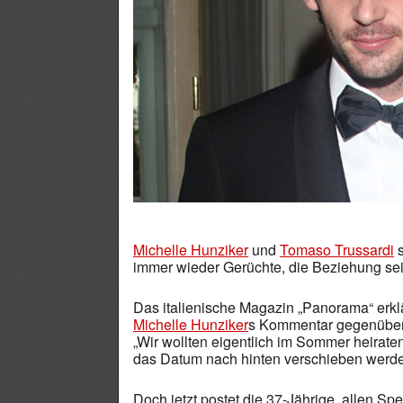
Michelle Hunziker
und
Tomaso Trussardi
s
immer wieder Gerüchte, die Beziehung sei 
Das italienische Magazin „Panorama“ erklär
Michelle Hunziker
s Kommentar gegenüber 
„Wir wollten eigentlich im Sommer heirate
das Datum nach hinten verschieben werde
Doch jetzt postet die 37-Jährige, allen Sp