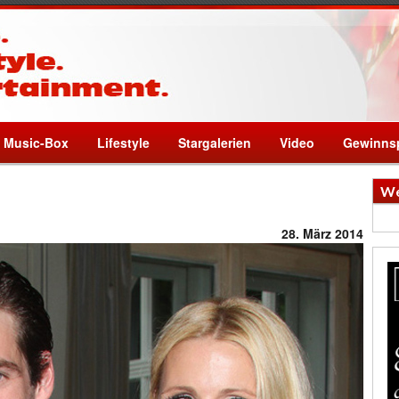
Music-Box
Lifestyle
Stargalerien
Video
Gewinnsp
We
28. März 2014