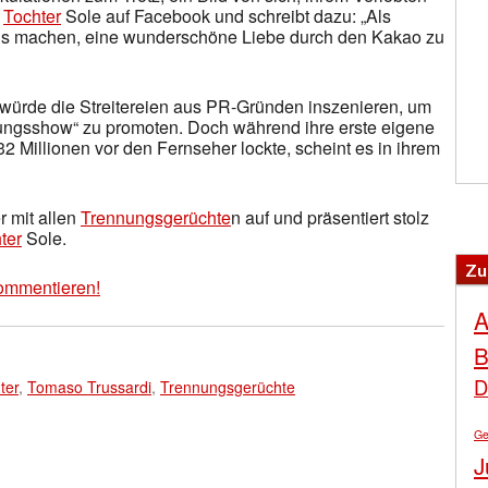
n
Tochter
Sole auf Facebook und schreibt dazu: „Als
raus machen, eine wunderschöne Liebe durch den Kakao zu
 würde die Streitereien aus PR-Gründen inszenieren, um
ngsshow“ zu promoten. Doch während ihre erste eigene
 Millionen vor den Fernseher lockte, scheint es in ihrem
r mit allen
Trennungsgerüchte
n auf und präsentiert stolz
ter
Sole.
Zu
ommentieren!
A
B
D
ter
,
Tomaso Trussardi
,
Trennungsgerüchte
Ge
J