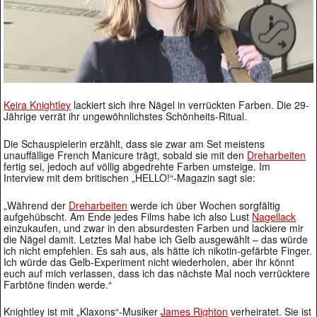
Keira Knightley
lackiert sich ihre Nägel in verrückten Farben. Die 29-
Jährige verrät ihr ungewöhnlichstes Schönheits-Ritual.
Die Schauspielerin erzählt, dass sie zwar am Set meistens
unauffällige French Manicure trägt, sobald sie mit den
Dreharbeiten
fertig sei, jedoch auf völlig abgedrehte Farben umsteige. Im
Interview mit dem britischen „HELLO!“-Magazin sagt sie:
„Während der
Dreharbeiten
werde ich über Wochen sorgfältig
aufgehübscht. Am Ende jedes Films habe ich also Lust
Nagellack
einzukaufen, und zwar in den absurdesten Farben und lackiere mir
die Nägel damit. Letztes Mal habe ich Gelb ausgewählt – das würde
ich nicht empfehlen. Es sah aus, als hätte ich nikotin-gefärbte Finger.
Ich würde das Gelb-Experiment nicht wiederholen, aber ihr könnt
euch auf mich verlassen, dass ich das nächste Mal noch verrücktere
Farbtöne finden werde.“
Knightley ist mit „Klaxons“-Musiker
James Righton
verheiratet. Sie ist