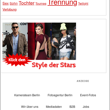
Trennung
Tochter
Sex
Sohn
Tournee
Twilight
Verlobung
Kamerateam Berlin
Fotoagentur Berlin
Event-Fotos
Wir über uns
Mediadaten
B2B
Jobs