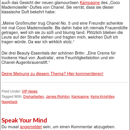
auch das Gesicht der neuen glamourösen
Kampagne
des „Coco
Mademoiselle“-Duftes von Chanel. Sie verrät, dass sie dieser
klassische Duft bekehrt habe:
„Meine Großmutter trug Chanel No. 5 und eine Freundin schenkte
mir mal Coco Mademoiselle. Bis dahin habe ich niemals Frauendüfte
getragen, weil ich sie zu süß und blumig fand. Plötzlich blieben die
Leute auf der Straße stehen und fragten mich, welchen Duft ich
tragen würde. Da war ich wirklich stolz.“
Die drei Beauty-Essentials der schönen Britin: „Eine Creme für
trockene Haut von ‚Australia‘, eine Feuchtigkeitslotion und ein
Chanel-Augenbrauenstift.“
Deine Meinung zu diesem Thema? Hier kommentieren!
Filed Under:
VIP-News
Tagged With:
Dreharbeiten
,
James Righton
,
Kampagne
,
Keira Knightley
,
Nagellack
Speak Your Mind
Du musst
angemeldet
sein, um einen Kommentar abzugeben.