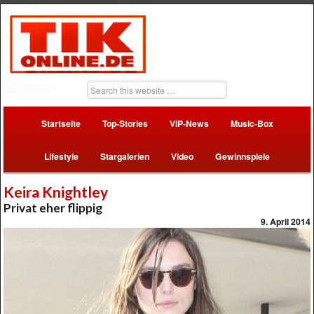
Startseite
Top-Stories
VIP-News
Music-Box
Lifestyle
Stargalerien
Video
Gewinnspiele
Keira Knightley
Privat eher flippig
9. April 2014