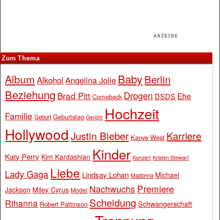
Zum Thema
Baby
Album
Berlin
Alkohol
Angelina Jolie
Beziehung
Drogen
Brad Pitt
Ehe
DSDS
Comeback
Hochzeit
Familie
Geburtstag
Geburt
Gericht
Hollywood
Justin Bieber
Karriere
Kanye West
Kinder
Katy Perry
Kim Kardashian
Konzert
Kristen Stewart
Liebe
Lady Gaga
Lindsay Lohan
Michael
Madonna
Premiere
Nachwuchs
Jackson
Miley Cyrus
Model
Scheidung
Rihanna
Schwangerschaft
Robert Pattinson