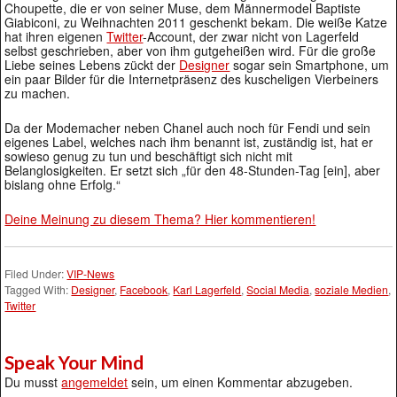
Choupette, die er von seiner Muse, dem Männermodel Baptiste
Giabiconi, zu Weihnachten 2011 geschenkt bekam. Die weiße Katze
hat ihren eigenen
Twitter
-Account, der zwar nicht von Lagerfeld
selbst geschrieben, aber von ihm gutgeheißen wird. Für die große
Liebe seines Lebens zückt der
Designer
sogar sein Smartphone, um
ein paar Bilder für die Internetpräsenz des kuscheligen Vierbeiners
zu machen.
Da der Modemacher neben Chanel auch noch für Fendi und sein
eigenes Label, welches nach ihm benannt ist, zuständig ist, hat er
sowieso genug zu tun und beschäftigt sich nicht mit
Belanglosigkeiten. Er setzt sich „für den 48-Stunden-Tag [ein], aber
bislang ohne Erfolg.“
Deine Meinung zu diesem Thema? Hier kommentieren!
Filed Under:
VIP-News
Tagged With:
Designer
,
Facebook
,
Karl Lagerfeld
,
Social Media
,
soziale Medien
,
Twitter
Speak Your Mind
Du musst
angemeldet
sein, um einen Kommentar abzugeben.