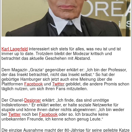
Karl Lagerfeld
interessiert sich stets für alles, was neu ist und ist
immer up to date. Trotzdem bleibt der Modezar kritisch und
betrachtet das aktuelle Geschehen mit Abstand.
Dem Magazin „Grazia“ gegenüber erklärt er: „Ich bin der Professor,
der das Insekt betrachtet, nicht das Insekt selbst.“ So hat der
gebürtige Hamburger sich jetzt auch eine Meinung über die
Plattformen
Facebook
und
Twitter
gebildet, die andere Promis schon
täglich nutzen, um sich ihren Fans mitzuteilen.
Der Chanel-
Designer
erklärt: „Ich finde, das sind unnötige
Indiskretionen.“ Er erklärt weiter, er halte soziale Netzwerke für
stupide und könne ihnen daher nichts abgewinnen: „Ich bin weder
bei
Twitter
noch bei
Facebook
oder so. Ich brauche keine
unbekannten Freunde, ich kenne schon genug Leute.“
Die einzige Ausnahme macht der 80-Jährige für seine geliebte Katze