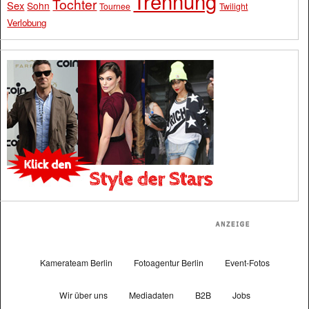
Trennung
Tochter
Sex
Sohn
Tournee
Twilight
Verlobung
Kamerateam Berlin
Fotoagentur Berlin
Event-Fotos
Wir über uns
Mediadaten
B2B
Jobs