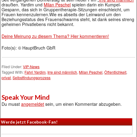
draußen. Yardim und
Milan Peschel
spielen darin ein Kumpel-
Gespann, das sich in Gruppentherapie-Sitzungen einschleicht, um
Frauen kennenzulernen.Wie es abseits der Leinwand um den
Beziehungsstatus des Frauenschwarms steht, ist dank seines streng
geheimen Privatlebens nicht bekannt.
Deine Meinung zu diesem Thema? Hier kommentieren!
Foto(s): © HauptBruch GbR
Filed Under:
VIP-News
Tagged With:
Fahri Yardim
,
Irre sind männlich
,
Milan Peschel
,
Öffentlichkeit
,
privat
,
Selbstfindungsprozess
Speak Your Mind
Du musst
angemeldet
sein, um einen Kommentar abzugeben.
Werde jetzt Facebook-Fan!