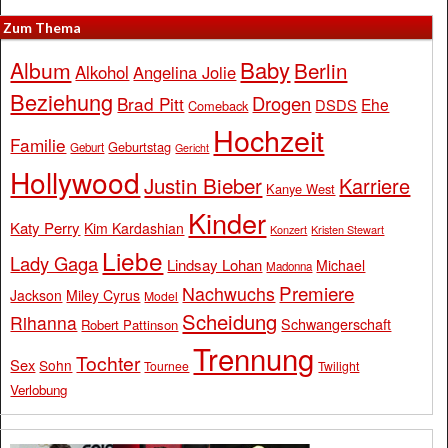
Zum Thema
Baby
Album
Berlin
Alkohol
Angelina Jolie
Beziehung
Drogen
Brad Pitt
Ehe
DSDS
Comeback
Hochzeit
Familie
Geburtstag
Geburt
Gericht
Hollywood
Justin Bieber
Karriere
Kanye West
Kinder
Katy Perry
Kim Kardashian
Konzert
Kristen Stewart
Liebe
Lady Gaga
Lindsay Lohan
Michael
Madonna
Premiere
Nachwuchs
Jackson
Miley Cyrus
Model
Scheidung
Rihanna
Schwangerschaft
Robert Pattinson
Trennung
Tochter
Sex
Sohn
Tournee
Twilight
Verlobung