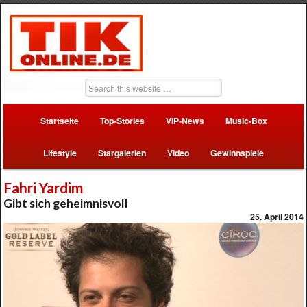
Startseite
Top-Stories
VIP-News
Music-Box
Lifestyle
Stargalerien
Video
Gewinnspiele
Fahri Yardim
Gibt sich geheimnisvoll
25. April 2014