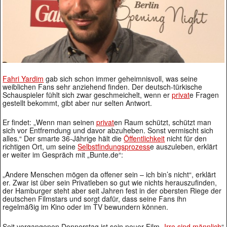
Fahri Yardim
gab sich schon immer geheimnisvoll, was seine
weiblichen Fans sehr anziehend finden. Der deutsch-türkische
Schauspieler fühlt sich zwar geschmeichelt, wenn er
privat
e Fragen
gestellt bekommt, gibt aber nur selten Antwort.
Er findet: „Wenn man seinen
privat
en Raum schützt, schützt man
sich vor Entfremdung und davor abzuheben. Sonst vermischt sich
alles.“ Der smarte 36-Jährige hält die
Öffentlichkeit
nicht für den
richtigen Ort, um seine
Selbstfindungsprozess
e auszuleben, erklärt
er weiter im Gespräch mit „Bunte.de“:
„Andere Menschen mögen da offener sein – ich bin’s nicht“, erklärt
er. Zwar ist über sein Privatleben so gut wie nichts herauszufinden,
der Hamburger steht aber seit Jahren fest in der obersten Riege der
deutschen Filmstars und sorgt dafür, dass seine Fans ihn
regelmäßig im Kino oder im TV bewundern können.
Seit vergangenen Donnerstag ist sein neuer Film „
Irre sind männlich
“