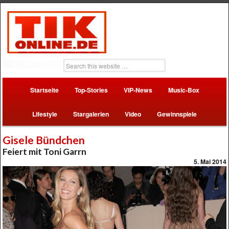
Startseite
Top-Stories
VIP-News
Music-Box
Lifestyle
Stargalerien
Video
Gewinnspiele
Gisele Bündchen
Feiert mit Toni Garrn
5. Mai 2014