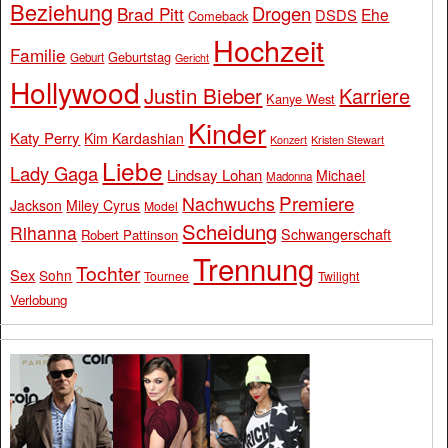
Beziehung
Drogen
Brad Pitt
Ehe
DSDS
Comeback
Hochzeit
Familie
Geburtstag
Geburt
Gericht
Hollywood
Justin Bieber
Karriere
Kanye West
Kinder
Katy Perry
Kim Kardashian
Konzert
Kristen Stewart
Liebe
Lady Gaga
Lindsay Lohan
Michael
Madonna
Premiere
Nachwuchs
Jackson
Miley Cyrus
Model
Scheidung
Rihanna
Schwangerschaft
Robert Pattinson
Trennung
Tochter
Sex
Sohn
Tournee
Twilight
Verlobung