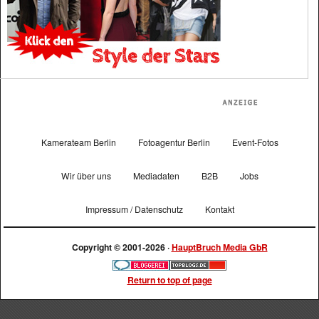
Kamerateam Berlin
Fotoagentur Berlin
Event-Fotos
Wir über uns
Mediadaten
B2B
Jobs
Impressum / Datenschutz
Kontakt
Copyright © 2001-2026 ·
HauptBruch Media GbR
Return to top of page