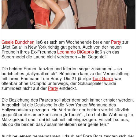
Gisele Bündchen
ließ es sich am Wochenende bei einer
Party
zur
„Met Gala“ in New York richtig gut gehen. Auch von der neuen
Freundin ihres Ex-Freundes
Leonardo DiCaprio
ließ sich das
Supermodel die Laune nicht verderben – im Gegenteil.
Die beiden Frauen tanzten und feierten sogar zusammen – so
berichtet es „dailymail.co.uk“. Bündchen kam zu der Veranstaltung
mit ihrem Ehemann Tom Brady. Die 21-jährige
Toni Garrn
war
offenbar ohne DiCaprio unterwegs, der Schauspieler wurde
zumindest nicht auf der
Party
entdeckt.
Die Beziehung des Paares soll aber dennoch immer ernster werden.
Angeblich ist die Deutsche in die New Yorker Wohnung des
Hollywoodstars gezogen. Ein Vertrauter der beiden verriet kürzlich
gegenüber der amerikanischen „InTouch“: „Leo hat die Wohnung im
März gekauft und Toni ist schnell mit eingezogen. Es sieht so aus,
als ob die beiden das Zusammenleben sehr genießen.“
Auch bei einem gemeinsamen Urlaub auf Bora Bora zeigten sich der