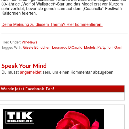
39-jährige „Wolf of Wallstreet“-Star und das Model erst vor Kurzem
sehr verliebt, bevor sie gemeinsam auf dem „Coachella“-Festival in
Kalifornien feierten.
Deine Meinung zu diesem Thema? Hier kommentieren!
Filed Under:
VIP-News
Tagged With:
Gisele Bündchen
,
Leonardo DiCaprio
,
Models
,
Party
,
Toni Garrn
Speak Your Mind
Du musst
angemeldet
sein, um einen Kommentar abzugeben.
Werde jetzt Facebook-Fan!