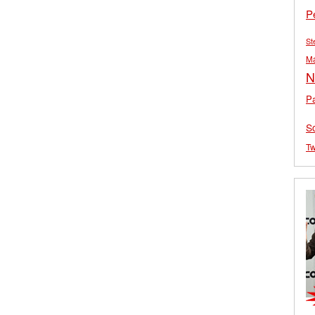
P
St
M
N
Pa
S
Tw