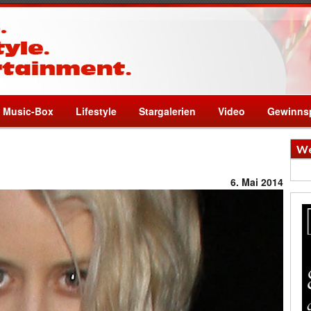
Music-Box
Lifestyle
Stargalerien
Video
Gewinnsp
We
6. Mai 2014