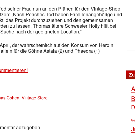
 Tod seiner Frau nun an den Plänen für den Vintage-Shop
nutzen: „Nach Peaches Tod haben Familienangehörige und
t, das Projekt durchzuziehen und den gemeinsamen
den zu lassen. Thomas ältere Schwester Holly hilft bei
r Suche nach der geeigneten Location.“
April, der wahrscheinlich auf den Konsum von Heroin
allein für die Söhne Astala (2) und Phaedra (1)
ommentieren!
Zu
A
B
as Cohen
,
Vintage Store
D
Ge
mmentar abzugeben.
J