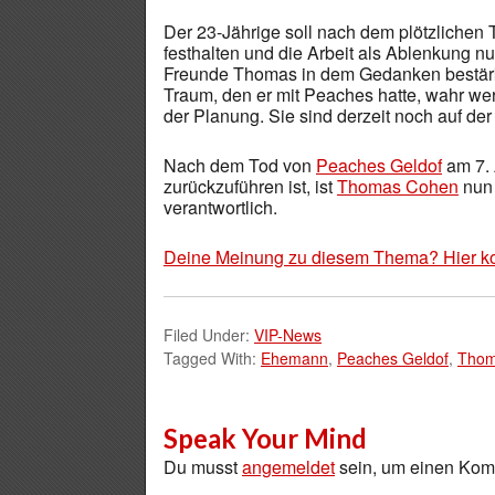
Der 23-Jährige soll nach dem plötzlichen
festhalten und die Arbeit als Ablenkung 
Freunde Thomas in dem Gedanken bestärk
Traum, den er mit Peaches hatte, wahr wer
der Planung. Sie sind derzeit noch auf de
Nach dem Tod von
Peaches Geldof
am 7. 
zurückzuführen ist, ist
Thomas Cohen
nun 
verantwortlich.
Deine Meinung zu diesem Thema? Hier k
Filed Under:
VIP-News
Tagged With:
Ehemann
,
Peaches Geldof
,
Thom
Speak Your Mind
Du musst
angemeldet
sein, um einen Ko