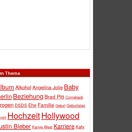
m Thema
Baby
lbum
Alkohol
Angelina Jolie
Beziehung
erlin
Brad Pitt
Comeback
rogen
Familie
Ehe
DSDS
Geburtstag
Geburt
Hochzeit
Hollywood
richt
ustin Bieber
Karriere
Katy
Kanye West