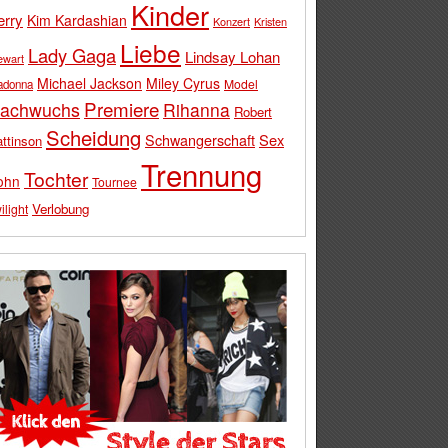
Kinder
erry
Kim Kardashian
Konzert
Kristen
Liebe
Lady Gaga
Lindsay Lohan
ewart
Michael Jackson
Miley Cyrus
Model
adonna
Premiere
achwuchs
Rihanna
Robert
Scheidung
Schwangerschaft
Sex
ttinson
Trennung
Tochter
ohn
Tournee
Verlobung
ilight