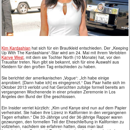
Kim Kardashian
hat sich für ein Brautkleid entschieden. Der „Keeping
Up With The Kardashians“-Star wird am 24. Mai mit ihrem Verlobten
Kanye West
, mit dem sie Tochter North (10 Monate) hat, vor den
Traualtar treten. Nun gibt sie bekannt, sich für eine Auswahl aus
Kleidern für den großen Tag entschieden zu haben.
Sie berichtet der amerikanischen „Vogue“: „Ich habe einige
anprobiert. [Dann habe ich] es eingegrenzt.“ Das Paar hatte sich im
Oktober 2013 verlobt und hat Gerüchten zufolge formell bereits am
vergangenen Wochenende in einer privaten Zeremonie in Los
Angeles den Bund der Ehe geschlossen.
Ein Insider verriet kürzlich: „Kim und Kanye sind nun auf dem Papier
verheiratet. Sie haben ihre Lizenz in Kalifornien in den vergangenen
Tagen erhalten.“ Die 33-Jährige und der 36-jährige Rapper waren
gezwungen, den formellen Teil der Eheschließung in Kalifornien zu
vollziehen, nachdem sie erfahren hatten, dass man laut