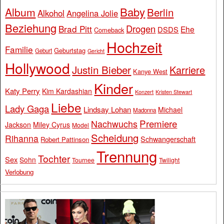
Baby
Album
Berlin
Alkohol
Angelina Jolie
Beziehung
Drogen
Brad Pitt
Ehe
DSDS
Comeback
Hochzeit
Familie
Geburtstag
Geburt
Gericht
Hollywood
Justin Bieber
Karriere
Kanye West
Kinder
Katy Perry
Kim Kardashian
Konzert
Kristen Stewart
Liebe
Lady Gaga
Lindsay Lohan
Michael
Madonna
Premiere
Nachwuchs
Jackson
Miley Cyrus
Model
Scheidung
Rihanna
Schwangerschaft
Robert Pattinson
Trennung
Tochter
Sex
Sohn
Tournee
Twilight
Verlobung