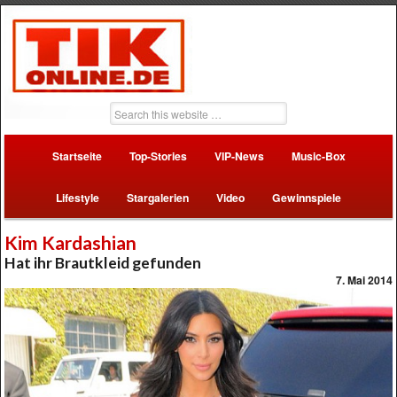
Startseite
Top-Stories
VIP-News
Music-Box
Lifestyle
Stargalerien
Video
Gewinnspiele
Kim Kardashian
Hat ihr Brautkleid gefunden
7. Mai 2014