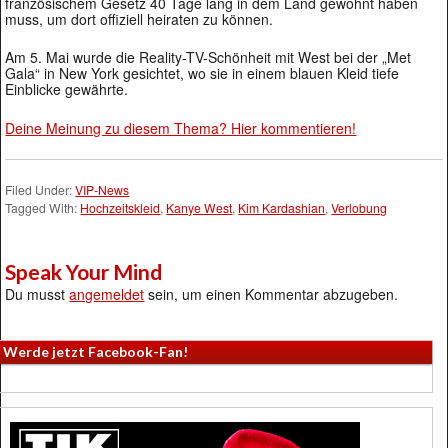
französischem Gesetz 40 Tage lang in dem Land gewohnt haben
muss, um dort offiziell heiraten zu können.
Am 5. Mai wurde die Reality-TV-Schönheit mit West bei der „Met
Gala“ in New York gesichtet, wo sie in einem blauen Kleid tiefe
Einblicke gewährte.
Deine Meinung zu diesem Thema? Hier kommentieren!
Filed Under:
VIP-News
Tagged With:
Hochzeitskleid
,
Kanye West
,
Kim Kardashian
,
Verlobung
Speak Your Mind
Du musst
angemeldet
sein, um einen Kommentar abzugeben.
Werde jetzt Facebook-Fan!