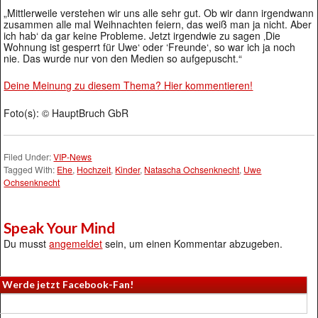
„Mittlerweile verstehen wir uns alle sehr gut. Ob wir dann irgendwann
zusammen alle mal Weihnachten feiern, das weiß man ja nicht. Aber
ich hab‘ da gar keine Probleme. Jetzt irgendwie zu sagen ‚Die
Wohnung ist gesperrt für Uwe‘ oder ‘Freunde‘, so war ich ja noch
nie. Das wurde nur von den Medien so aufgepuscht.“
Deine Meinung zu diesem Thema? Hier kommentieren!
Foto(s): © HauptBruch GbR
Filed Under:
VIP-News
Tagged With:
Ehe
,
Hochzeit
,
Kinder
,
Natascha Ochsenknecht
,
Uwe
Ochsenknecht
Speak Your Mind
Du musst
angemeldet
sein, um einen Kommentar abzugeben.
Werde jetzt Facebook-Fan!