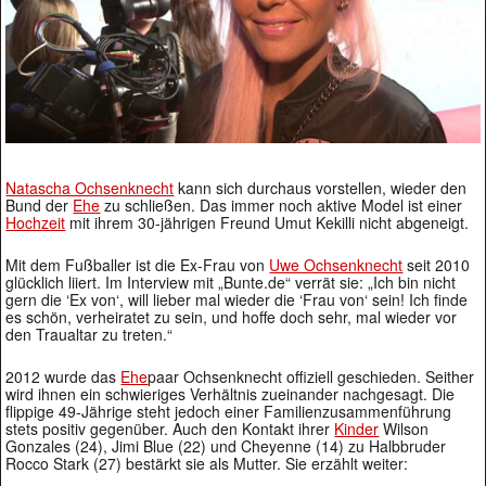
Natascha Ochsenknecht
kann sich durchaus vorstellen, wieder den
Bund der
Ehe
zu schließen. Das immer noch aktive Model ist einer
Hochzeit
mit ihrem 30-jährigen Freund Umut Kekilli nicht abgeneigt.
Mit dem Fußballer ist die Ex-Frau von
Uwe Ochsenknecht
seit 2010
glücklich liiert. Im Interview mit „Bunte.de“ verrät sie: „Ich bin nicht
gern die ‘Ex von‘, will lieber mal wieder die ‘Frau von‘ sein! Ich finde
es schön, verheiratet zu sein, und hoffe doch sehr, mal wieder vor
den Traualtar zu treten.“
2012 wurde das
Ehe
paar Ochsenknecht offiziell geschieden. Seither
wird ihnen ein schwieriges Verhältnis zueinander nachgesagt. Die
flippige 49-Jährige steht jedoch einer Familienzusammenführung
stets positiv gegenüber. Auch den Kontakt ihrer
Kinder
Wilson
Gonzales (24), Jimi Blue (22) und Cheyenne (14) zu Halbbruder
Rocco Stark (27) bestärkt sie als Mutter. Sie erzählt weiter: