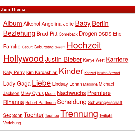
Zum Thema
Baby
Album
Berlin
Alkohol
Angelina Jolie
Beziehung
Drogen
Brad Pitt
Ehe
DSDS
Comeback
Hochzeit
Familie
Geburtstag
Geburt
Gericht
Hollywood
Justin Bieber
Karriere
Kanye West
Kinder
Katy Perry
Kim Kardashian
Konzert
Kristen Stewart
Liebe
Lady Gaga
Lindsay Lohan
Michael
Madonna
Premiere
Nachwuchs
Jackson
Miley Cyrus
Model
Scheidung
Rihanna
Schwangerschaft
Robert Pattinson
Trennung
Tochter
Sex
Sohn
Tournee
Twilight
Verlobung