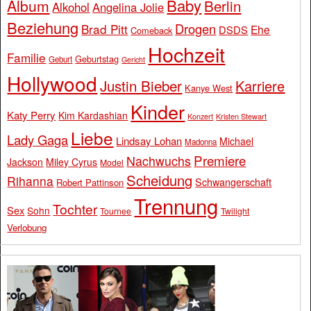
Baby
Album
Berlin
Alkohol
Angelina Jolie
Beziehung
Drogen
Brad Pitt
Ehe
DSDS
Comeback
Hochzeit
Familie
Geburtstag
Geburt
Gericht
Hollywood
Justin Bieber
Karriere
Kanye West
Kinder
Katy Perry
Kim Kardashian
Konzert
Kristen Stewart
Liebe
Lady Gaga
Lindsay Lohan
Michael
Madonna
Premiere
Nachwuchs
Jackson
Miley Cyrus
Model
Scheidung
Rihanna
Schwangerschaft
Robert Pattinson
Trennung
Tochter
Sex
Sohn
Tournee
Twilight
Verlobung