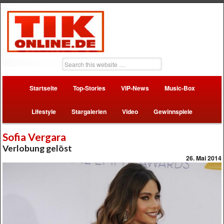
Startseite
Top-Stories
VIP-News
Music-Box
Lifestyle
Stargalerien
Video
Gewinnspiele
Sofia Vergara
Verlobung gelöst
26. Mai 2014