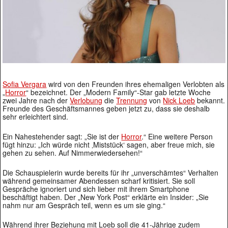
Sofia Vergara
wird von den Freunden ihres ehemaligen Verlobten als
„
Horror
“ bezeichnet. Der „Modern Family“-Star gab letzte Woche
zwei Jahre nach der
Verlobung
die
Trennung
von
Nick Loeb
bekannt.
Freunde des Geschäftsmannes geben jetzt zu, dass sie deshalb
sehr erleichtert sind.
Ein Nahestehender sagt: „Sie ist der
Horror
.“ Eine weitere Person
fügt hinzu: „Ich würde nicht ‚Miststück‘ sagen, aber freue mich, sie
gehen zu sehen. Auf Nimmerwiedersehen!“
Die Schauspielerin wurde bereits für ihr „unverschämtes“ Verhalten
während gemeinsamer Abendessen scharf kritisiert. Sie soll
Gespräche ignoriert und sich lieber mit ihrem Smartphone
beschäftigt haben. Der „New York Post“ erklärte ein Insider: „Sie
nahm nur am Gespräch teil, wenn es um sie ging.“
Während ihrer Beziehung mit Loeb soll die 41-Jährige zudem