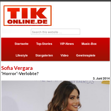
Startseite
Top-Stories
VIP-News
Music-Box
Lifestyle
Stargalerien
Video
Gewinnspiele
Sofia Vergara
‘Horror‘-Verlobte?
3. Juni 2014