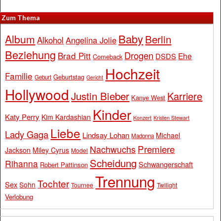
Zum Thema
Baby
Album
Berlin
Alkohol
Angelina Jolie
Beziehung
Drogen
Brad Pitt
Ehe
DSDS
Comeback
Hochzeit
Familie
Geburtstag
Geburt
Gericht
Hollywood
Justin Bieber
Karriere
Kanye West
Kinder
Katy Perry
Kim Kardashian
Konzert
Kristen Stewart
Liebe
Lady Gaga
Lindsay Lohan
Michael
Madonna
Premiere
Nachwuchs
Jackson
Miley Cyrus
Model
Scheidung
Rihanna
Schwangerschaft
Robert Pattinson
Trennung
Tochter
Sex
Sohn
Tournee
Twilight
Verlobung