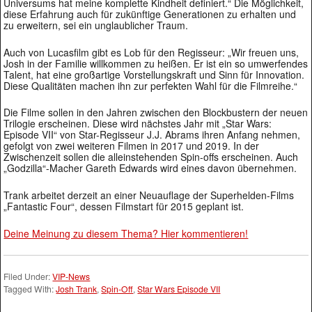
Universums hat meine komplette Kindheit definiert.“ Die Möglichkeit,
diese Erfahrung auch für zukünftige Generationen zu erhalten und
zu erweitern, sei ein unglaublicher Traum.
Auch von Lucasfilm gibt es Lob für den Regisseur: „Wir freuen uns,
Josh in der Familie willkommen zu heißen. Er ist ein so umwerfendes
Talent, hat eine großartige Vorstellungskraft und Sinn für Innovation.
Diese Qualitäten machen ihn zur perfekten Wahl für die Filmreihe.“
Die Filme sollen in den Jahren zwischen den Blockbustern der neuen
Trilogie erscheinen. Diese wird nächstes Jahr mit „Star Wars:
Episode VII“ von Star-Regisseur J.J. Abrams ihren Anfang nehmen,
gefolgt von zwei weiteren Filmen in 2017 und 2019. In der
Zwischenzeit sollen die alleinstehenden Spin-offs erscheinen. Auch
„Godzilla“-Macher Gareth Edwards wird eines davon übernehmen.
Trank arbeitet derzeit an einer Neuauflage der Superhelden-Films
„Fantastic Four“, dessen Filmstart für 2015 geplant ist.
Deine Meinung zu diesem Thema? Hier kommentieren!
Filed Under:
VIP-News
Tagged With:
Josh Trank
,
Spin-Off
,
Star Wars Episode VII