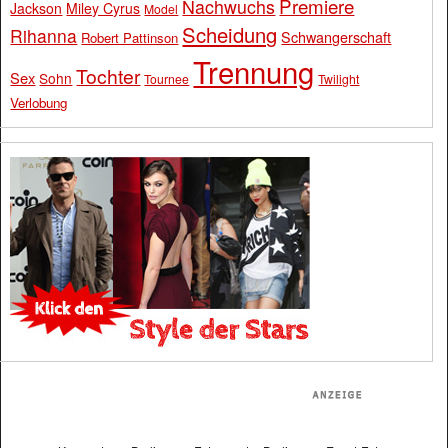
Premiere
Nachwuchs
Jackson
Miley Cyrus
Model
Scheidung
Rihanna
Schwangerschaft
Robert Pattinson
Trennung
Tochter
Sex
Sohn
Tournee
Twilight
Verlobung