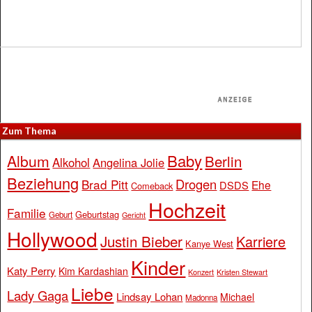
Zum Thema
Baby
Album
Berlin
Alkohol
Angelina Jolie
Beziehung
Drogen
Brad Pitt
Ehe
DSDS
Comeback
Hochzeit
Familie
Geburtstag
Geburt
Gericht
Hollywood
Justin Bieber
Karriere
Kanye West
Kinder
Katy Perry
Kim Kardashian
Konzert
Kristen Stewart
Liebe
Lady Gaga
Lindsay Lohan
Michael
Madonna