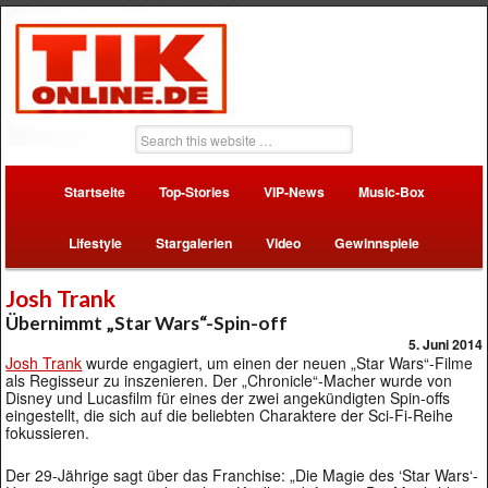
Startseite
Top-Stories
VIP-News
Music-Box
Lifestyle
Stargalerien
Video
Gewinnspiele
Josh Trank
Übernimmt „Star Wars“-Spin-off
5. Juni 2014
Josh Trank
wurde engagiert, um einen der neuen „Star Wars“-Filme
als Regisseur zu inszenieren. Der „Chronicle“-Macher wurde von
Disney und Lucasfilm für eines der zwei angekündigten Spin-offs
eingestellt, die sich auf die beliebten Charaktere der Sci-Fi-Reihe
fokussieren.
Der 29-Jährige sagt über das Franchise: „Die Magie des ‘Star Wars‘-