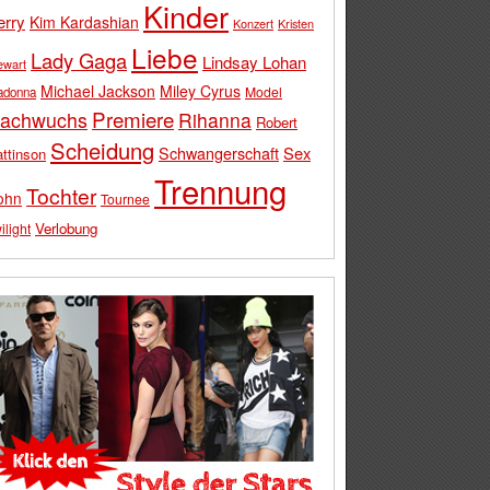
Kinder
erry
Kim Kardashian
Konzert
Kristen
Liebe
Lady Gaga
Lindsay Lohan
ewart
Michael Jackson
Miley Cyrus
Model
adonna
Premiere
achwuchs
Rihanna
Robert
Scheidung
Schwangerschaft
Sex
ttinson
Trennung
Tochter
ohn
Tournee
Verlobung
ilight