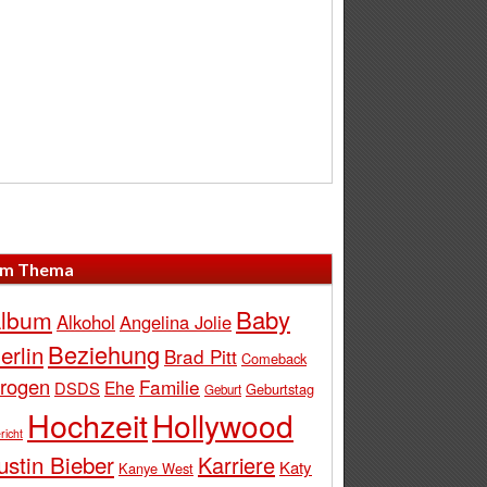
m Thema
Baby
lbum
Alkohol
Angelina Jolie
Beziehung
erlin
Brad Pitt
Comeback
rogen
Familie
Ehe
DSDS
Geburtstag
Geburt
Hochzeit
Hollywood
richt
ustin Bieber
Karriere
Katy
Kanye West