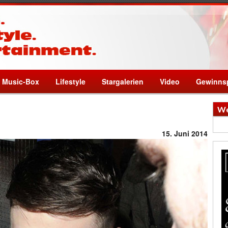
Music-Box
Lifestyle
Stargalerien
Video
Gewinnsp
We
15. Juni 2014