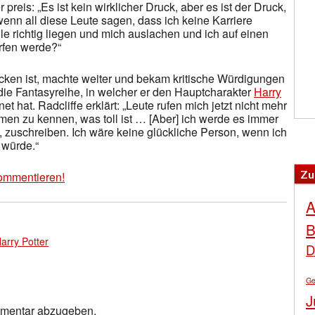
preis: „Es ist kein wirklicher Druck, aber es ist der Druck,
enn all diese Leute sagen, dass ich keine Karriere
e richtig liegen und mich auslachen und ich auf einen
orfen werde?“
ocken ist, machte weiter und bekam kritische Würdigungen
 die Fantasyreihe, in welcher er den Hauptcharakter
Harry
et hat. Radcliffe erklärt: „Leute rufen mich jetzt nicht mehr
men zu kennen, was toll ist … [Aber] ich werde es immer
n, zuschreiben. Ich wäre keine glückliche Person, wenn ich
 würde.“
Zu
ommentieren!
A
B
arry Potter
D
Ge
J
mmentar abzugeben.