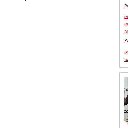
P
St
M
N
Pa
S
Tw