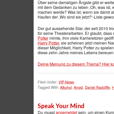
Über seine damaligen Ängste gibt er weiter 
mit dem Gedanken zu leben ‚Oh, was ist, w
machen werde? Was ist, wenn sie damit all
Haufen der ‚Wo sind sie jetzt?‘-Liste gew
Der gut aussehende Star, der seit 2010 tr
für seine Theaterarbeiten. Er glaubt, dass
Potter
mimte, ihm viele Karrieretüren geöffn
Harry Potter
, sie scheinen jetzt meinen Na
dieser Möglichkeit, Harry Potter zu spiele
diese zehn Jahre meines Lebens bereuen
Deine Meinung zu diesem Thema? Hier k
Filed Under:
VIP-News
Tagged With:
Alkohol
,
Angst
,
Daniel Radcliffe
,
H
Speak Your Mind
Du musst
angemeldet
sein, um einen Ko