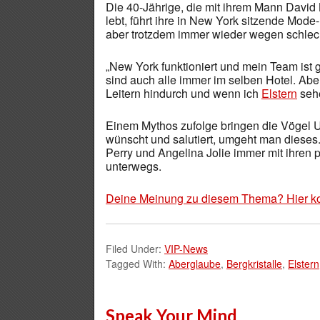
Die 40-Jährige, die mit ihrem Mann Davi
lebt, führt ihre in New York sitzende Mode-
aber trotzdem immer wieder wegen schlech
„New York funktioniert und mein Team ist gl
sind auch alle immer im selben Hotel. Aber 
Leitern hindurch und wenn ich
Elstern
sehe
Einem Mythos zufolge bringen die Vögel 
wünscht und salutiert, umgeht man diese
Perry und Angelina Jolie immer mit ihren 
unterwegs.
Deine Meinung zu diesem Thema? Hier k
Filed Under:
VIP-News
Tagged With:
Aberglaube
,
Bergkristalle
,
Elstern
Speak Your Mind