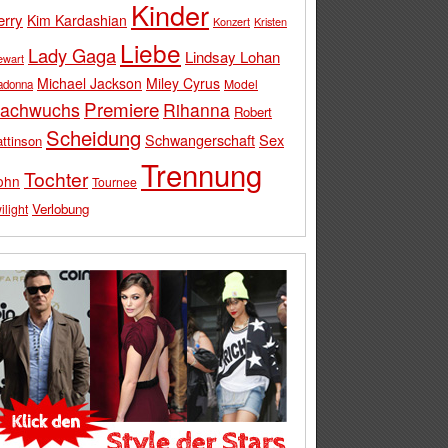
Kinder
erry
Kim Kardashian
Konzert
Kristen
Liebe
Lady Gaga
Lindsay Lohan
ewart
Michael Jackson
Miley Cyrus
Model
adonna
Premiere
achwuchs
Rihanna
Robert
Scheidung
Schwangerschaft
Sex
ttinson
Trennung
Tochter
ohn
Tournee
Verlobung
ilight