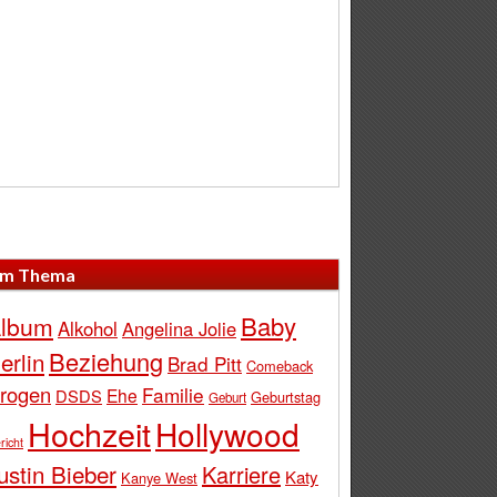
m Thema
Baby
lbum
Alkohol
Angelina Jolie
Beziehung
erlin
Brad Pitt
Comeback
rogen
Familie
Ehe
DSDS
Geburtstag
Geburt
Hochzeit
Hollywood
richt
ustin Bieber
Karriere
Katy
Kanye West