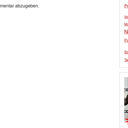
mmentar abzugeben.
P
St
M
N
Pa
S
Tw