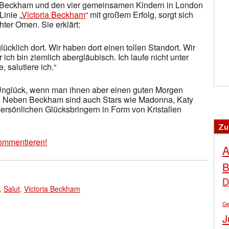
d Beckham und den vier gemeinsamen Kindern in London
Linie „
Victoria Beckham
“ mit großem Erfolg, sorgt sich
ter Omen. Sie erklärt:
ücklich dort. Wir haben dort einen tollen Standort. Wir
ich bin ziemlich abergläubisch. Ich laufe nicht unter
, salutiere ich.“
Unglück, wenn man ihnen aber einen guten Morgen
s. Neben Beckham sind auch Stars wie Madonna, Katy
persönlichen Glücksbringern in Form von Kristallen
Zu
ommentieren!
A
B
D
,
Salut
,
Victoria Beckham
Ge
J