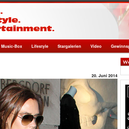
Music-Box
Lifestyle
Stargalerien
Video
Gewinnsp
We
20. Juni 2014