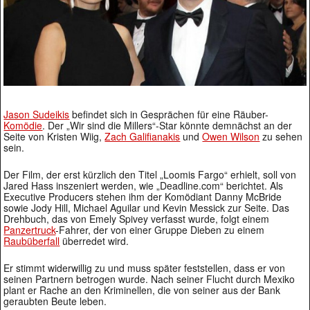
Jason Sudeikis
befindet sich in Gesprächen für eine Räuber-
Komödie
. Der „Wir sind die Millers“-Star könnte demnächst an der
Seite von Kristen Wiig,
Zach Galifianakis
und
Owen Wilson
zu sehen
sein.
Der Film, der erst kürzlich den Titel „Loomis Fargo“ erhielt, soll von
Jared Hass inszeniert werden, wie „Deadline.com“ berichtet. Als
Executive Producers stehen ihm der Komödiant Danny McBride
sowie Jody Hill, Michael Aguilar und Kevin Messick zur Seite. Das
Drehbuch, das von Emely Spivey verfasst wurde, folgt einem
Panzertruck
-Fahrer, der von einer Gruppe Dieben zu einem
Raubüberfall
überredet wird.
Er stimmt widerwillig zu und muss später feststellen, dass er von
seinen Partnern betrogen wurde. Nach seiner Flucht durch Mexiko
plant er Rache an den Kriminellen, die von seiner aus der Bank
geraubten Beute leben.