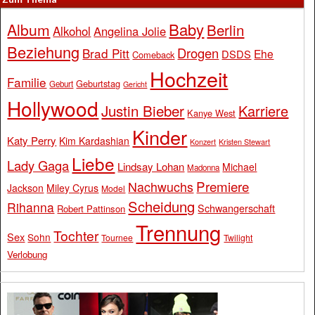
Baby
Album
Berlin
Alkohol
Angelina Jolie
Beziehung
Drogen
Brad Pitt
Ehe
DSDS
Comeback
Hochzeit
Familie
Geburtstag
Geburt
Gericht
Hollywood
Justin Bieber
Karriere
Kanye West
Kinder
Katy Perry
Kim Kardashian
Konzert
Kristen Stewart
Liebe
Lady Gaga
Lindsay Lohan
Michael
Madonna
Premiere
Nachwuchs
Jackson
Miley Cyrus
Model
Scheidung
Rihanna
Schwangerschaft
Robert Pattinson
Trennung
Tochter
Sex
Sohn
Tournee
Twilight
Verlobung