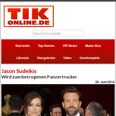
Startseite
Top-Stories
VIP-News
Music-Box
Lifestyle
Stargalerien
Video
Gewinnspiele
Jason Sudeikis
Wird zum betrogenen Panzertrucker
26. Juni 2014