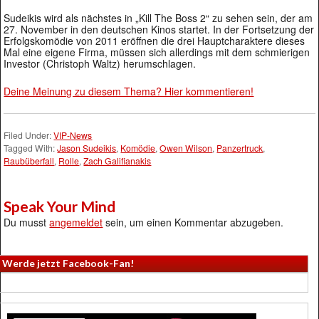
Sudeikis wird als nächstes in „Kill The Boss 2“ zu sehen sein, der am
27. November in den deutschen Kinos startet. In der Fortsetzung der
Erfolgskomödie von 2011 eröffnen die drei Hauptcharaktere dieses
Mal eine eigene Firma, müssen sich allerdings mit dem schmierigen
Investor (Christoph Waltz) herumschlagen.
Deine Meinung zu diesem Thema? Hier kommentieren!
Filed Under:
VIP-News
Tagged With:
Jason Sudeikis
,
Komödie
,
Owen Wilson
,
Panzertruck
,
Raubüberfall
,
Rolle
,
Zach Galifianakis
Speak Your Mind
Du musst
angemeldet
sein, um einen Kommentar abzugeben.
Werde jetzt Facebook-Fan!