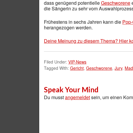
dass genügend potentielle
Geschworene
e
die Sängerin zu sehr vom Auswahlprozess
Frühestens in sechs Jahren kann die
Pop
herangezogen werden.
Deine Meinung zu diesem Thema? Hier k
Filed Under:
VIP-News
Tagged With:
Gericht
,
Geschworene
,
Jury
,
Mad
Speak Your Mind
Du musst
angemeldet
sein, um einen Ko