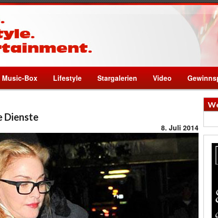
Music-Box
Lifestyle
Stargalerien
Video
Gewinnsp
We
e Dienste
8. Juli 2014