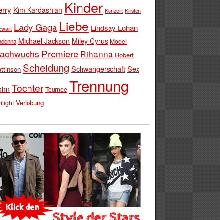
Kinder
erry
Kim Kardashian
Konzert
Kristen
Liebe
Lady Gaga
Lindsay Lohan
ewart
Michael Jackson
Miley Cyrus
Model
adonna
Premiere
achwuchs
Rihanna
Robert
Scheidung
Schwangerschaft
Sex
ttinson
Trennung
Tochter
ohn
Tournee
Verlobung
ilight