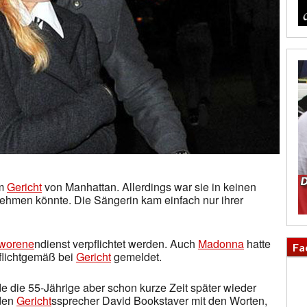
im
Gericht
von Manhattan. Allerdings war sie in keinen
nehmen könnte. Die Sängerin kam einfach nur ihrer
worene
ndienst verpflichtet werden. Auch
Madonna
hatte
Fa
pflichtgemäß bei
Gericht
gemeldet.
die 55-Jährige aber schon kurze Zeit später wieder
 den
Gericht
ssprecher David Bookstaver mit den Worten,