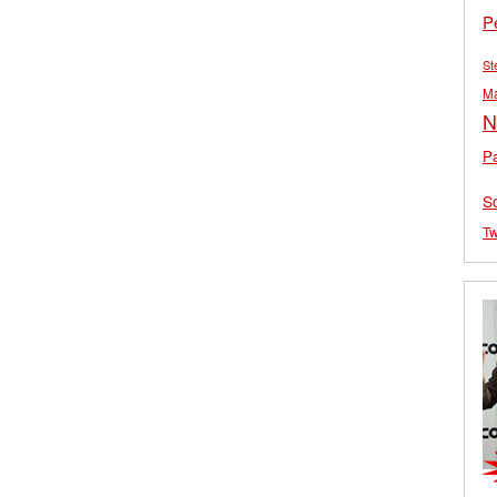
P
St
M
N
Pa
S
Tw