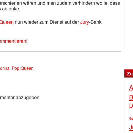
rschienen wären und man zudem verhindern wolle, dass
 ablenke.
-Queen
nun wieder zum Dienst auf der
Jury
-Bank
ommentieren!
onna
,
Pop-Queen
Zu
A
B
mmentar abzugeben.
D
Ge
J