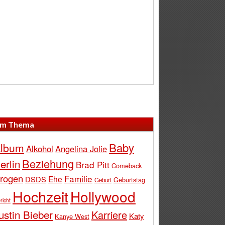
m Thema
Baby
lbum
Alkohol
Angelina Jolie
Beziehung
erlin
Brad Pitt
Comeback
rogen
Familie
Ehe
DSDS
Geburtstag
Geburt
Hochzeit
Hollywood
richt
ustin Bieber
Karriere
Katy
Kanye West