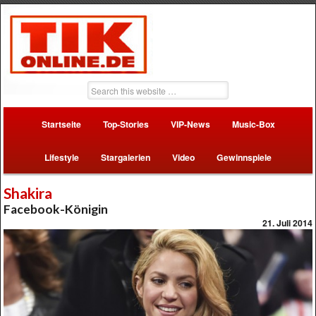
Startseite
Top-Stories
VIP-News
Music-Box
Lifestyle
Stargalerien
Video
Gewinnspiele
Shakira
Facebook-Königin
21. Juli 2014