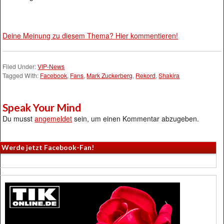
Deine Meinung zu diesem Thema? Hier kommentieren!
Filed Under:
VIP-News
Tagged With:
Facebook
,
Fans
,
Mark Zuckerberg
,
Rekord
,
Shakira
Speak Your Mind
Du musst
angemeldet
sein, um einen Kommentar abzugeben.
Werde jetzt Facebook-Fan!