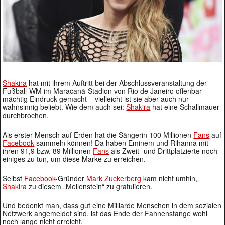
Shakira
hat mit ihrem Auftritt bei der Abschlussveranstaltung der
Fußball-WM im Maracanã-Stadion von Rio de Janeiro offenbar
mächtig Eindruck gemacht – vielleicht ist sie aber auch nur
wahnsinnig beliebt. Wie dem auch sei:
Shakira
hat eine Schallmauer
durchbrochen.
Als erster Mensch auf Erden hat die Sängerin 100 Millionen
Fans
auf
Facebook
sammeln können! Da haben Eminem und Rihanna mit
ihren 91,9 bzw. 89 Millionen
Fans
als Zweit- und Drittplatzierte noch
einiges zu tun, um diese Marke zu erreichen.
Selbst
Facebook
-Gründer
Mark Zuckerberg
kam nicht umhin,
Shakira
zu diesem „Meilenstein“ zu gratulieren.
Und bedenkt man, dass gut eine Milliarde Menschen in dem sozialen
Netzwerk angemeldet sind, ist das Ende der Fahnenstange wohl
noch lange nicht erreicht.