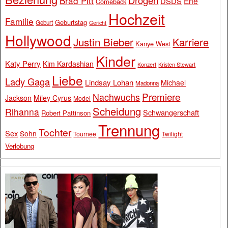
Brad Pitt
Ehe
DSDS
Comeback
Hochzeit
Familie
Geburtstag
Geburt
Gericht
Hollywood
Justin Bieber
Karriere
Kanye West
Kinder
Katy Perry
Kim Kardashian
Konzert
Kristen Stewart
Liebe
Lady Gaga
Lindsay Lohan
Michael
Madonna
Premiere
Nachwuchs
Jackson
Miley Cyrus
Model
Scheidung
Rihanna
Schwangerschaft
Robert Pattinson
Trennung
Tochter
Sex
Sohn
Tournee
Twilight
Verlobung