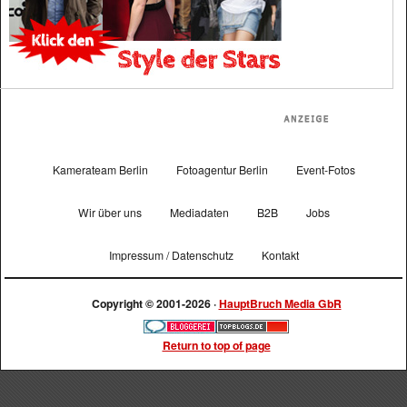
Kamerateam Berlin
Fotoagentur Berlin
Event-Fotos
Wir über uns
Mediadaten
B2B
Jobs
Impressum / Datenschutz
Kontakt
Copyright © 2001-2026 ·
HauptBruch Media GbR
Return to top of page