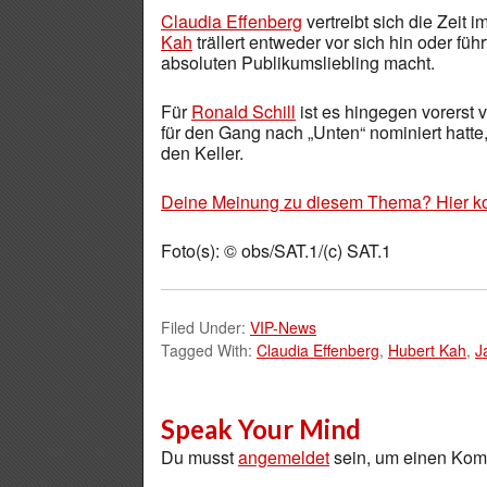
Claudia Effenberg
vertreibt sich die Zeit
Kah
trällert entweder vor sich hin oder f
absoluten Publikumsliebling macht.
Für
Ronald Schill
ist es hingegen vorerst 
für den Gang nach „Unten“ nominiert hatte
den Keller.
Deine Meinung zu diesem Thema? Hier k
Foto(s): © obs/SAT.1/(c) SAT.1
Filed Under:
VIP-News
Tagged With:
Claudia Effenberg
,
Hubert Kah
,
J
Speak Your Mind
Du musst
angemeldet
sein, um einen Ko