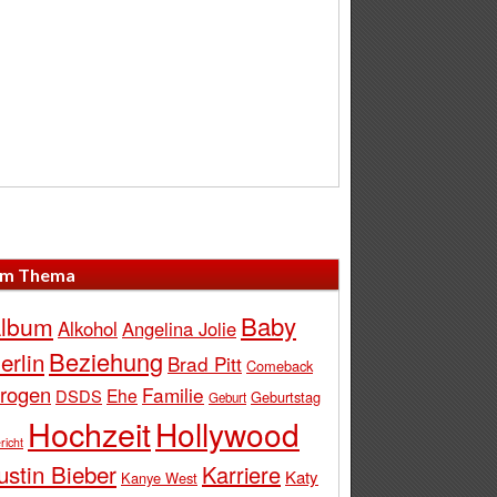
m Thema
Baby
lbum
Alkohol
Angelina Jolie
Beziehung
erlin
Brad Pitt
Comeback
rogen
Familie
Ehe
DSDS
Geburtstag
Geburt
Hochzeit
Hollywood
richt
ustin Bieber
Karriere
Katy
Kanye West