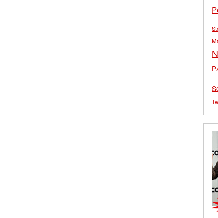
P
St
M
N
Pa
S
Tw