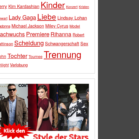
Kinder
erry
Kim Kardashian
Konzert
Kristen
Liebe
Lady Gaga
Lindsay Lohan
ewart
Michael Jackson
Miley Cyrus
Model
adonna
Premiere
achwuchs
Rihanna
Robert
Scheidung
Schwangerschaft
Sex
ttinson
Trennung
Tochter
ohn
Tournee
Verlobung
ilight