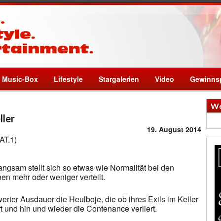
Music-Box
Lifestyle
Stargalerien
Video
Gewinnsp
We
ller
19. August 2014
angsam stellt sich so etwas wie Normalität bei den
n mehr oder weniger verteilt.
rter Ausdauer die Heulboje, die ob ihres Exils im Keller
t und hin und wieder die Contenance verliert.