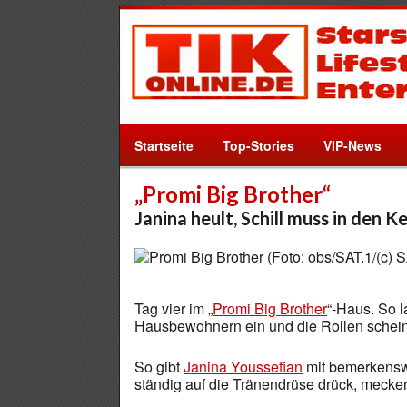
Startseite
Top-Stories
VIP-News
„Promi Big Brother“
Janina heult, Schill muss in den Ke
Tag vier im „
Promi Big Brother
“-Haus. So l
Hausbewohnern ein und die Rollen scheine
So gibt
Janina Youssefian
mit bemerkenswe
ständig auf die Tränendrüse drück, mecker