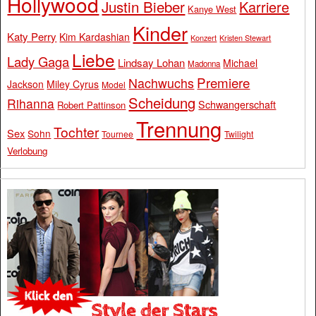
Hollywood
Justin Bieber
Karriere
Kanye West
Kinder
Katy Perry
Kim Kardashian
Konzert
Kristen Stewart
Liebe
Lady Gaga
Lindsay Lohan
Michael
Madonna
Premiere
Nachwuchs
Jackson
Miley Cyrus
Model
Scheidung
Rihanna
Schwangerschaft
Robert Pattinson
Trennung
Tochter
Sex
Sohn
Tournee
Twilight
Verlobung