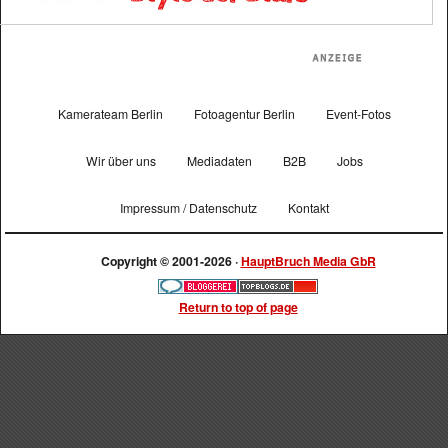
Kamerateam Berlin
Fotoagentur Berlin
Event-Fotos
Wir über uns
Mediadaten
B2B
Jobs
Impressum / Datenschutz
Kontakt
Copyright © 2001-2026 ·
HauptBruch Media GbR
Return to top of page