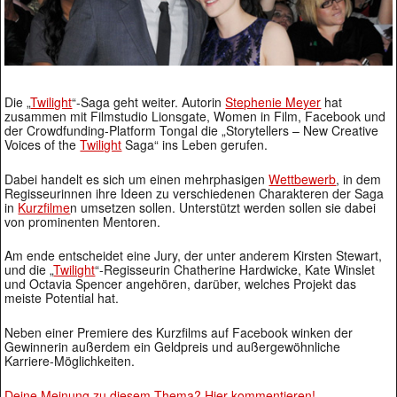
Die „
Twilight
“-Saga geht weiter. Autorin
Stephenie Meyer
hat
zusammen mit Filmstudio Lionsgate, Women in Film, Facebook und
der Crowdfunding-Platform Tongal die „Storytellers – New Creative
Voices of the
Twilight
Saga“ ins Leben gerufen.
Dabei handelt es sich um einen mehrphasigen
Wettbewerb
, in dem
Regisseurinnen ihre Ideen zu verschiedenen Charakteren der Saga
in
Kurzfilme
n umsetzen sollen. Unterstützt werden sollen sie dabei
von prominenten Mentoren.
Am ende entscheidet eine Jury, der unter anderem Kirsten Stewart,
und die „
Twilight
“-Regisseurin Chatherine Hardwicke, Kate Winslet
und Octavia Spencer angehören, darüber, welches Projekt das
meiste Potential hat.
Neben einer Premiere des Kurzfilms auf Facebook winken der
Gewinnerin außerdem ein Geldpreis und außergewöhnliche
Karriere-Möglichkeiten.
Deine Meinung zu diesem Thema? Hier kommentieren!