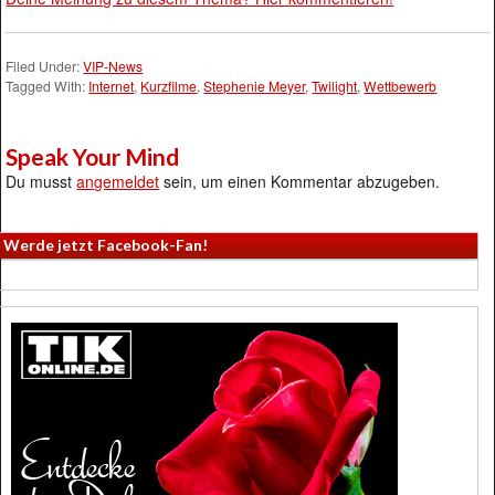
Filed Under:
VIP-News
Tagged With:
Internet
,
Kurzfilme
,
Stephenie Meyer
,
Twilight
,
Wettbewerb
Speak Your Mind
Du musst
angemeldet
sein, um einen Kommentar abzugeben.
Werde jetzt Facebook-Fan!