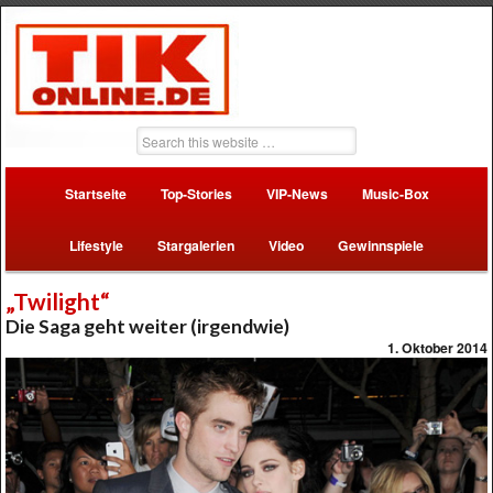
Startseite
Top-Stories
VIP-News
Music-Box
Lifestyle
Stargalerien
Video
Gewinnspiele
„Twilight“
Die Saga geht weiter (irgendwie)
1. Oktober 2014