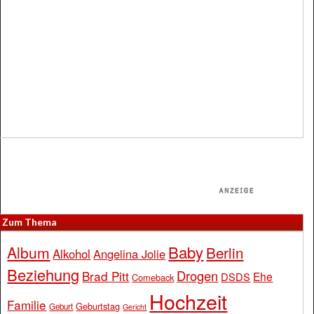
Zum Thema
Baby
Album
Berlin
Alkohol
Angelina Jolie
Beziehung
Drogen
Brad Pitt
Ehe
DSDS
Comeback
Hochzeit
Familie
Geburtstag
Geburt
Gericht