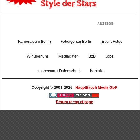
Kamerateam Berlin
Fotoagentur Berlin
Event-Fotos
Wir über uns
Mediadaten
B2B
Jobs
Impressum / Datenschutz
Kontakt
Copyright © 2001-2026 ·
HauptBruch Media GbR
Return to top of page