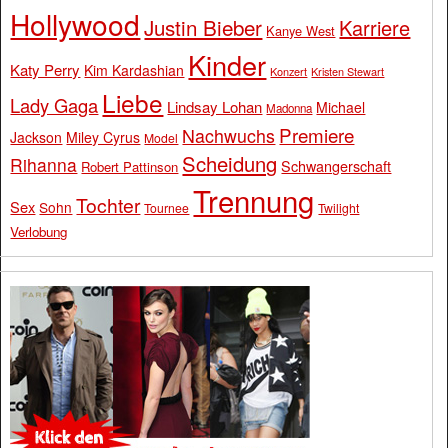
Hollywood
Justin Bieber
Karriere
Kanye West
Kinder
Katy Perry
Kim Kardashian
Konzert
Kristen Stewart
Liebe
Lady Gaga
Lindsay Lohan
Michael
Madonna
Premiere
Nachwuchs
Jackson
Miley Cyrus
Model
Scheidung
Rihanna
Schwangerschaft
Robert Pattinson
Trennung
Tochter
Sex
Sohn
Tournee
Twilight
Verlobung