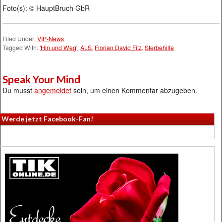
Foto(s): © HauptBruch GbR
Filed Under:
VIP-News
Tagged With:
'Hin und Weg'
,
ALS
,
Florian David Fitz
,
Sterbehilfe
Speak Your Mind
Du musst
angemeldet
sein, um einen Kommentar abzugeben.
Werde jetzt Facebook-Fan!