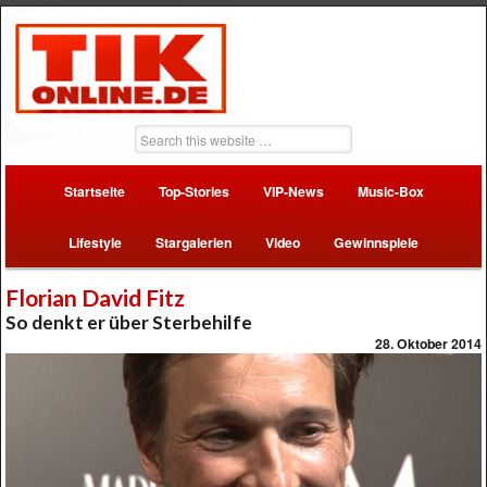
Startseite
Top-Stories
VIP-News
Music-Box
Lifestyle
Stargalerien
Video
Gewinnspiele
Florian David Fitz
So denkt er über Sterbehilfe
28. Oktober 2014