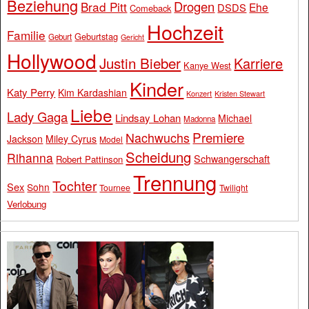
Beziehung
Drogen
Brad Pitt
Ehe
DSDS
Comeback
Hochzeit
Familie
Geburtstag
Geburt
Gericht
Hollywood
Justin Bieber
Karriere
Kanye West
Kinder
Katy Perry
Kim Kardashian
Konzert
Kristen Stewart
Liebe
Lady Gaga
Lindsay Lohan
Michael
Madonna
Premiere
Nachwuchs
Jackson
Miley Cyrus
Model
Scheidung
Rihanna
Schwangerschaft
Robert Pattinson
Trennung
Tochter
Sex
Sohn
Tournee
Twilight
Verlobung