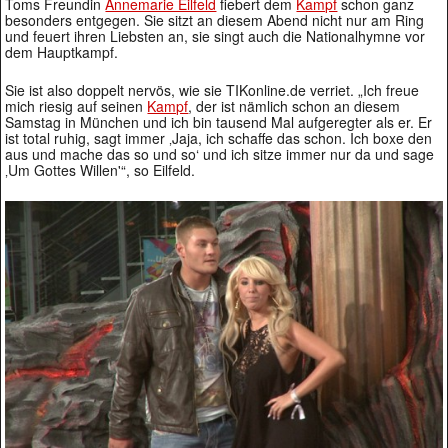
Toms Freundin
Annemarie Eilfeld
fiebert dem
Kampf
schon ganz
besonders entgegen. Sie sitzt an diesem Abend nicht nur am Ring
und feuert ihren Liebsten an, sie singt auch die Nationalhymne vor
dem Hauptkampf.
Sie ist also doppelt nervös, wie sie TIKonline.de verriet. „Ich freue
mich riesig auf seinen
Kampf
, der ist nämlich schon an diesem
Samstag in München und ich bin tausend Mal aufgeregter als er. Er
ist total ruhig, sagt immer ‚Jaja, ich schaffe das schon. Ich boxe den
aus und mache das so und so‘ und ich sitze immer nur da und sage
‚Um Gottes Willen'“, so Eilfeld.