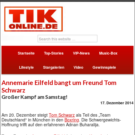
Startseite
Top-Stories
VIP-News
Music-Box
Lifestyle
Stargalerien
Video
Gewinnspiele
Annemarie Eilfeld bangt um Freund Tom
Schwarz
Großer Kampf am Samstag!
17. Dezember 2014
Am 20. Dezember steigt
Tom Schwarz
als Teil des „Team
Deutschland“ in München in den
Boxring
. Die Schwergewichts-
Hoffnung trifft auf den erfahrenen Adnan Buharalija.