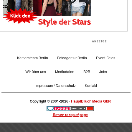
Kamerateam Berlin
Fotoagentur Berlin
Event-Fotos
Wir über uns
Mediadaten
B2B
Jobs
Impressum / Datenschutz
Kontakt
Copyright © 2001-2026 ·
HauptBruch Media GbR
Return to top of page