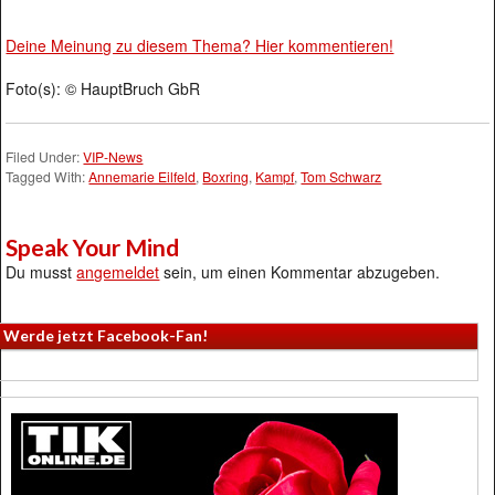
Deine Meinung zu diesem Thema? Hier kommentieren!
Foto(s): © HauptBruch GbR
Filed Under:
VIP-News
Tagged With:
Annemarie Eilfeld
,
Boxring
,
Kampf
,
Tom Schwarz
Speak Your Mind
Du musst
angemeldet
sein, um einen Kommentar abzugeben.
Werde jetzt Facebook-Fan!