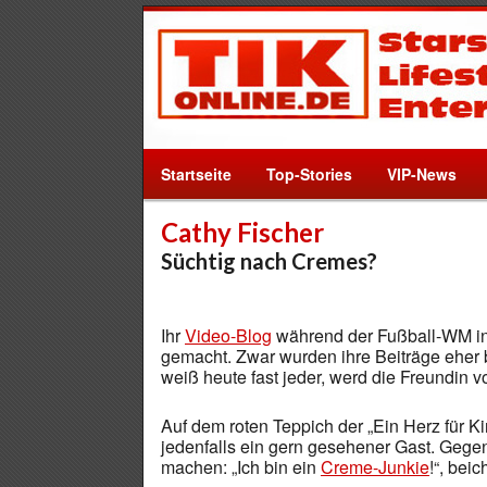
Startseite
Top-Stories
VIP-News
Cathy Fischer
Süchtig nach Cremes?
Ihr
Video-Blog
während der Fußball-WM in
gemacht. Zwar wurden ihre Beiträge eher b
weiß heute fast jeder, werd die Freundin 
Auf dem roten Teppich der „Ein Herz für Ki
jedenfalls ein gern gesehener Gast. Gegen
machen: „Ich bin ein
Creme-Junkie
!“, beic