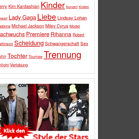
Kinder
erry
Kim Kardashian
Konzert
Kristen
Liebe
Lady Gaga
Lindsay Lohan
ewart
Michael Jackson
Miley Cyrus
Model
adonna
Premiere
achwuchs
Rihanna
Robert
Scheidung
Schwangerschaft
Sex
ttinson
Trennung
Tochter
ohn
Tournee
Verlobung
ilight