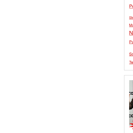
P
St
M
N
Pa
S
Tw