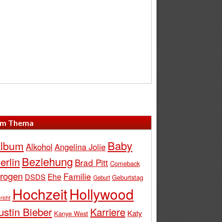
m Thema
Baby
lbum
Alkohol
Angelina Jolie
Beziehung
erlin
Brad Pitt
Comeback
rogen
Familie
Ehe
DSDS
Geburtstag
Geburt
Hochzeit
Hollywood
richt
ustin Bieber
Karriere
Katy
Kanye West