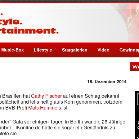
Music-Box
Lifestyle
Stargalerien
Video
Gewinnsp
We
18. Dezember 2014
 Brasilien hat
Cathy Fischer
auf einen Schlag bekannt
elächelt und teils heftig aufs Korn genommen, trotzdem
von BVB-Profi
Mats Hummels
ist.
nder“-Gala vor einigen Tagen in Berlin war die 26-Jährige
über TIKonline.de hatte sie sogar ein Geständnis zu
htete sie.