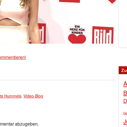
ommentieren!
Zu
A
B
ts Hummels
,
Video-Blog
D
Ge
J
mmentar abzugeben.