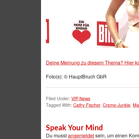
Deine Meinung zu diesem Thema? Hier k
Foto(s): © HauptBruch GbR
Filed Under:
VIP-News
Tagged With:
Cathy Fischer
,
Creme-Junkie
,
Ma
Speak Your Mind
Du musst
angemeldet
sein, um einen Ko