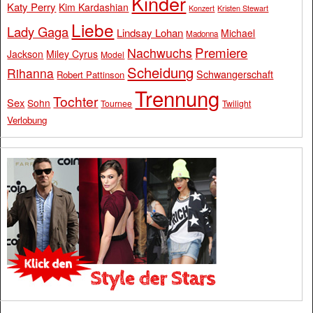
Kinder
Katy Perry
Kim Kardashian
Konzert
Kristen Stewart
Liebe
Lady Gaga
Lindsay Lohan
Michael
Madonna
Premiere
Nachwuchs
Jackson
Miley Cyrus
Model
Scheidung
Rihanna
Schwangerschaft
Robert Pattinson
Trennung
Tochter
Sex
Sohn
Tournee
Twilight
Verlobung