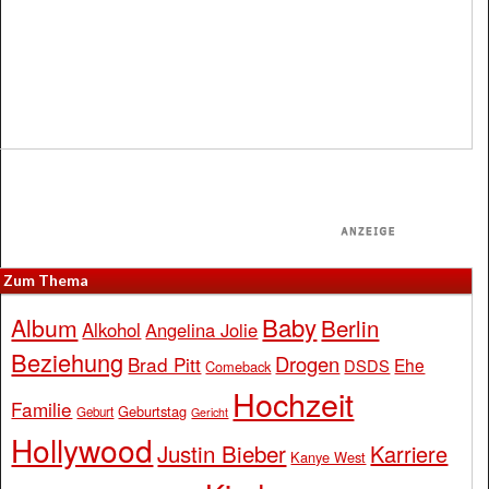
Zum Thema
Baby
Album
Berlin
Alkohol
Angelina Jolie
Beziehung
Drogen
Brad Pitt
Ehe
DSDS
Comeback
Hochzeit
Familie
Geburtstag
Geburt
Gericht
Hollywood
Justin Bieber
Karriere
Kanye West