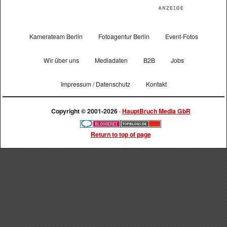
Kamerateam Berlin
Fotoagentur Berlin
Event-Fotos
Wir über uns
Mediadaten
B2B
Jobs
Impressum / Datenschutz
Kontakt
Copyright © 2001-2026 ·
HauptBruch Media GbR
Return to top of page