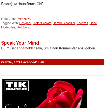
Foto(s): © HauptBruch GbR
Filed Under:
VIP-News
Tagged With:
Designer
,
Dieter Schroth
,
Harald Glööckler
,
Hochzeit
,
Liebe
,
Modeprinz
,
Verlobung
Speak Your Mind
Du musst
angemeldet
sein, um einen Kommentar abzugeben.
Werde jetzt Facebook-Fan!