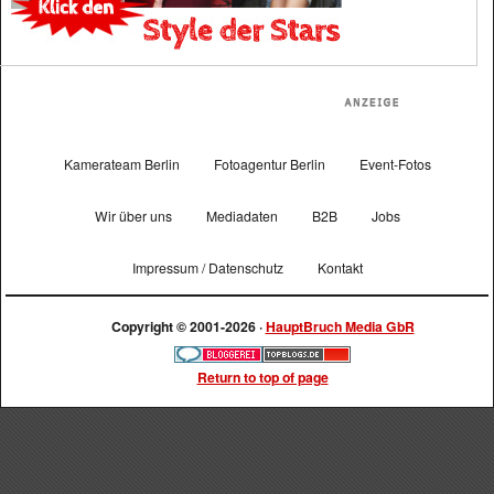
Kamerateam Berlin
Fotoagentur Berlin
Event-Fotos
Wir über uns
Mediadaten
B2B
Jobs
Impressum / Datenschutz
Kontakt
Copyright © 2001-2026 ·
HauptBruch Media GbR
Return to top of page