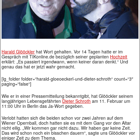
Harald Glööckler
hat Wort gehalten. Vor 14 Tagen hatte er im
Gespräch mit TIKonline.de bezüglich seiner geplanten
Hochzeit
erklärt: „Es passiert irgendwann, wenn keiner daran denkt.“ Und
genau das hat er jetzt wahr gemacht.
[lg_folder folder=“harald-gloeoeckerl-und-dieter-schroth“ count=“3″
paging=“false“]
Wie er in einer Pressemitteilung bekanntgibt, hat Glööckler seinem
langjährigen Lebensgefährten
Dieter Schroth
am 11. Februar um
11:00 Uhr in Berlin das Ja-Wort gegeben.
Verlobt hatten sich die beiden schon vor zwei Jahren auf dem
Wiener Opernball, doch hatten sie es mit dem Gang vor den Altar
nicht eilig. „Wir kommen gar nicht dazu. Wir haben gar keine Zeit.
Das wird schon noch ein bisschen dauern“, sagte uns Glööckler vor
einiger Zeit zu dem Thema.