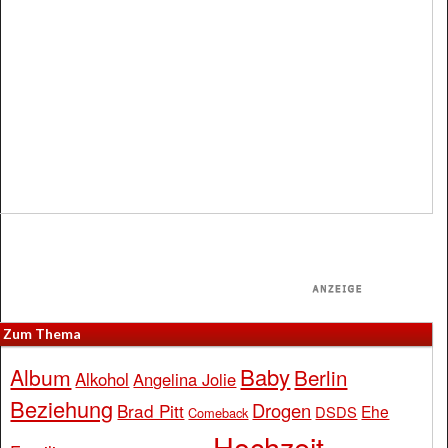
Zum Thema
Baby
Album
Berlin
Alkohol
Angelina Jolie
Beziehung
Drogen
Brad Pitt
Ehe
DSDS
Comeback
Hochzeit