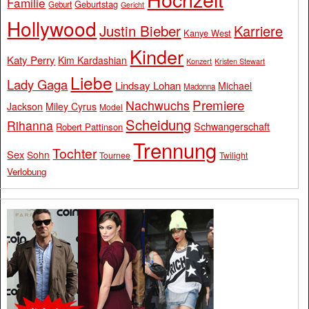
Familie
Geburtstag
Geburt
Gericht
Hollywood
Justin Bieber
Karriere
Kanye West
Kinder
Katy Perry
Kim Kardashian
Konzert
Kristen Stewart
Liebe
Lady Gaga
Lindsay Lohan
Michael
Madonna
Premiere
Nachwuchs
Jackson
Miley Cyrus
Model
Scheidung
Rihanna
Schwangerschaft
Robert Pattinson
Trennung
Tochter
Sex
Sohn
Tournee
Twilight
Verlobung