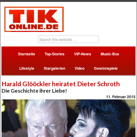
Startseite
Top-Stories
VIP-News
Music-Box
Lifestyle
Stargalerien
Video
Gewinnspiele
Harald Glööckler heiratet Dieter Schroth
Die Geschichte ihrer Liebe!
11. Februar 2015