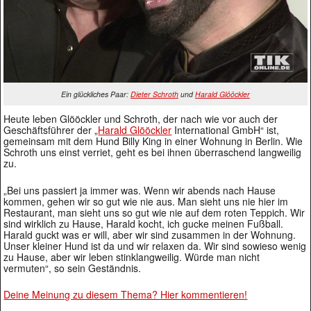
Ein glückliches Paar:
Dieter Schroth
und
Harald Glööckler
Heute leben Glööckler und Schroth, der nach wie vor auch der
Geschäftsführer der „
Harald Glööckler
International GmbH“ ist,
gemeinsam mit dem Hund Billy King in einer Wohnung in Berlin. Wie
Schroth uns einst verriet, geht es bei ihnen überraschend langweilig
zu.
„Bei uns passiert ja immer was. Wenn wir abends nach Hause
kommen, gehen wir so gut wie nie aus. Man sieht uns nie hier im
Restaurant, man sieht uns so gut wie nie auf dem roten Teppich. Wir
sind wirklich zu Hause, Harald kocht, ich gucke meinen Fußball.
Harald guckt was er will, aber wir sind zusammen in der Wohnung.
Unser kleiner Hund ist da und wir relaxen da. Wir sind sowieso wenig
zu Hause, aber wir leben stinklangweilig. Würde man nicht
vermuten“, so sein Geständnis.
Deine Meinung zu diesem Thema? Hier kommentieren!