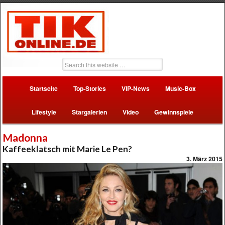
Startseite
Top-Stories
VIP-News
Music-Box
Lifestyle
Stargalerien
Video
Gewinnspiele
Madonna
Kaffeeklatsch mit Marie Le Pen?
3. März 2015