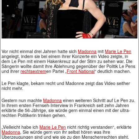
Vor nicht einmal drei Jahren hatte sich
Madonna
mit
Marie Le Pen
angelegt, indem sie bei einem ihrer Konzerte ein Video zeigte, in
dem Le Pen mit einem Hakenkreuz auf der Stirn zu sehen war. Die
Sängerin wollte damit ihre Ablehnung gegenüber der Politik Le Pens
und ihrer
rechtsextrem
en Partei „
Front National
“ deutlich machen.
Le Pen klagte, bekam recht und Madonne zeigt das Video seither
nicht mehr.
Gestern nun machte
Madonna
einen weiteren Schritt auf Le Pen zu.
In ihrem ersten Fernseh-Interview in Frankreich seit zehn Jahren
erklärte die 56-Jährige, sie würde gern einmal einen mit der ultra-
rechten Politikerin trinken gehen.
„Vielleicht habe ich
Marie Le Pen
nicht richtig verstanden“, erklärte
Madonna
. Sie würde gern von ihr selbst hören was ihre
Überzeugungen sind und wie sie zu den Menschenrechten steht.