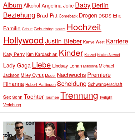
Baby
Album
Berlin
Alkohol
Angelina Jolie
Beziehung
Drogen
Brad Pitt
Ehe
DSDS
Comeback
Hochzeit
Familie
Geburtstag
Geburt
Gericht
Hollywood
Justin Bieber
Karriere
Kanye West
Kinder
Katy Perry
Kim Kardashian
Konzert
Kristen Stewart
Liebe
Lady Gaga
Lindsay Lohan
Michael
Madonna
Premiere
Nachwuchs
Jackson
Miley Cyrus
Model
Scheidung
Rihanna
Schwangerschaft
Robert Pattinson
Trennung
Tochter
Sex
Sohn
Tournee
Twilight
Verlobung