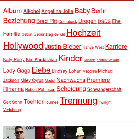
Baby
Album
Berlin
Alkohol
Angelina Jolie
Beziehung
Drogen
Brad Pitt
Ehe
DSDS
Comeback
Hochzeit
Familie
Geburtstag
Geburt
Gericht
Hollywood
Justin Bieber
Karriere
Kanye West
Kinder
Katy Perry
Kim Kardashian
Konzert
Kristen Stewart
Liebe
Lady Gaga
Lindsay Lohan
Michael
Madonna
Premiere
Nachwuchs
Jackson
Miley Cyrus
Model
Scheidung
Rihanna
Schwangerschaft
Robert Pattinson
Trennung
Tochter
Sex
Sohn
Tournee
Twilight
Verlobung