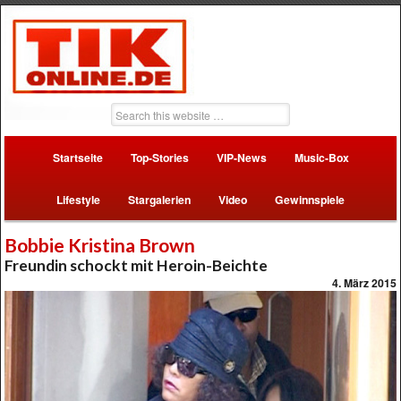
Startseite
Top-Stories
VIP-News
Music-Box
Lifestyle
Stargalerien
Video
Gewinnspiele
Bobbie Kristina Brown
Freundin schockt mit Heroin-Beichte
4. März 2015