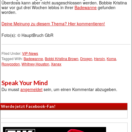
Überdosis kann aber nicht ausgeschlossen werden. Bobbie Kristina
war vor gut drei Wochen leblos in ihrer
Badewanne
gefunden
worden.
Deine Meinung zu diesem Thema? Hier kommentieren!
Foto(s): © HauptBruch GbR
Filed Under:
VIP-News
Tagged With:
Badewanne
,
Bobbi Kristina Brown
,
Drogen
,
Heroin
,
Koma
,
Roxycodon
,
Whitney Houston
,
Xanax
Speak Your Mind
Du musst
angemeldet
sein, um einen Kommentar abzugeben.
Werde jetzt Facebook-Fan!