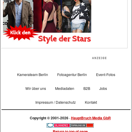
Kamerateam Berlin
Fotoagentur Berlin
Event-Fotos
Wir über uns
Mediadaten
B2B
Jobs
Impressum / Datenschutz
Kontakt
Copyright © 2001-2026 ·
HauptBruch Media GbR
Return to top of page