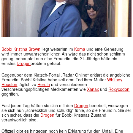
Bobbi Kristina Brown
liegt weiterhin im
Koma
und eine Genesung
wird immer unwahrscheinlicher. Als wäre das nicht schon schlimm
genug, behauptet nun eine Freundin, die 21-Jährige hätte ein
ernstes
Drogen
problem gehabt.
Gegenüber dem Klatsch-Portal „Radar Online“ erklärt die angebliche
Freundin, Bobbi Kristina habe seit dem Tod ihrer Mutter
Whitney
Houston
täglich zu
Heroin
und verschiedenen
verschreibungspflichtigen Medikamenten wie
Xanax
und
Roxycodon
gegriffen.
Fast jeden Tag hätten sie sich mit den
Drogen
benebelt, weswegen
sie sich nun „schrecklich und schuldig“ fühle, so die Freundin. Sie sei
sich sicher, dass die
Drogen
für Bobbi Kristinas Zustand
verantwortlich sind.
Offiziell gibt es hingegen noch kein Erklärung für den Unfall. Eine