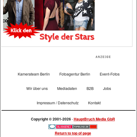
Kamerateam Berlin
Fotoagentur Berlin
Event-Fotos
Wir über uns
Mediadaten
B2B
Jobs
Impressum / Datenschutz
Kontakt
Copyright © 2001-2026 ·
HauptBruch Media GbR
Return to top of page