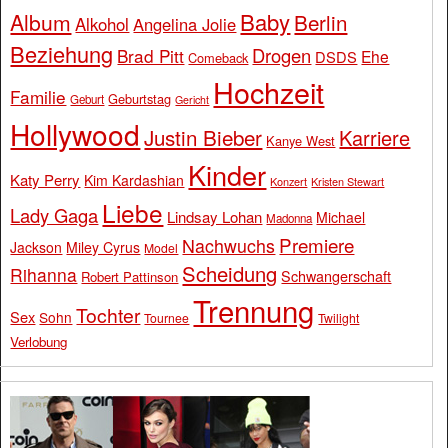
Baby
Album
Berlin
Alkohol
Angelina Jolie
Beziehung
Drogen
Brad Pitt
Ehe
DSDS
Comeback
Hochzeit
Familie
Geburtstag
Geburt
Gericht
Hollywood
Justin Bieber
Karriere
Kanye West
Kinder
Katy Perry
Kim Kardashian
Konzert
Kristen Stewart
Liebe
Lady Gaga
Lindsay Lohan
Michael
Madonna
Premiere
Nachwuchs
Jackson
Miley Cyrus
Model
Scheidung
Rihanna
Schwangerschaft
Robert Pattinson
Trennung
Tochter
Sex
Sohn
Tournee
Twilight
Verlobung