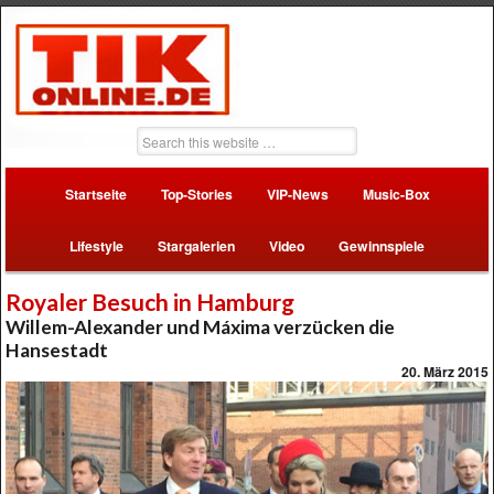
Startseite
Top-Stories
VIP-News
Music-Box
Lifestyle
Stargalerien
Video
Gewinnspiele
Royaler Besuch in Hamburg
Willem-Alexander und Máxima verzücken die
Hansestadt
20. März 2015