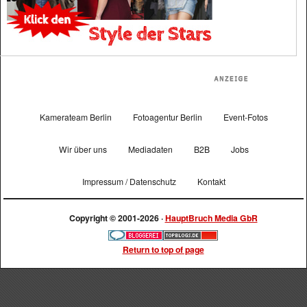
Kamerateam Berlin
Fotoagentur Berlin
Event-Fotos
Wir über uns
Mediadaten
B2B
Jobs
Impressum / Datenschutz
Kontakt
Copyright © 2001-2026 ·
HauptBruch Media GbR
Return to top of page