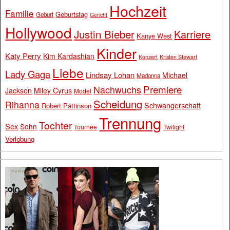
Hochzeit
Familie
Geburtstag
Geburt
Gericht
Hollywood
Justin Bieber
Karriere
Kanye West
Kinder
Katy Perry
Kim Kardashian
Konzert
Kristen Stewart
Liebe
Lady Gaga
Lindsay Lohan
Michael
Madonna
Premiere
Nachwuchs
Jackson
Miley Cyrus
Model
Scheidung
Rihanna
Schwangerschaft
Robert Pattinson
Trennung
Tochter
Sex
Sohn
Tournee
Twilight
Verlobung