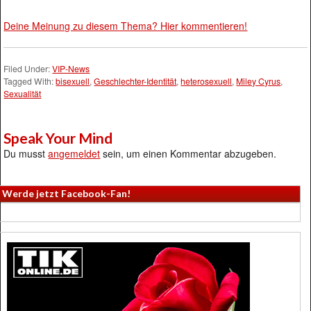
Deine Meinung zu diesem Thema? Hier kommentieren!
Filed Under:
VIP-News
Tagged With:
bisexuell
,
Geschlechter-Identität
,
heterosexuell
,
Miley Cyrus
,
Sexualität
Speak Your Mind
Du musst
angemeldet
sein, um einen Kommentar abzugeben.
Werde jetzt Facebook-Fan!