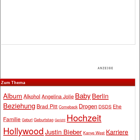
Zum Thema
Baby
Album
Berlin
Alkohol
Angelina Jolie
Beziehung
Drogen
Brad Pitt
Ehe
DSDS
Comeback
Hochzeit
Familie
Geburtstag
Geburt
Gericht
Hollywood
Justin Bieber
Karriere
Kanye West