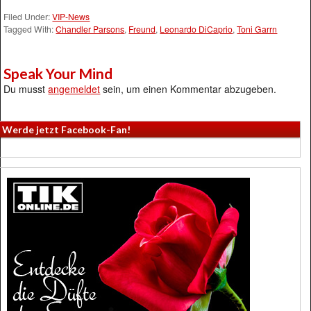
Filed Under:
VIP-News
Tagged With:
Chandler Parsons
,
Freund
,
Leonardo DiCaprio
,
Toni Garrn
Speak Your Mind
Du musst
angemeldet
sein, um einen Kommentar abzugeben.
Werde jetzt Facebook-Fan!