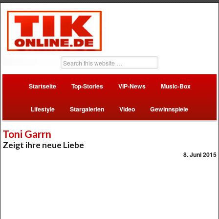
Startseite
Top-Stories
VIP-News
Music-Box
Lifestyle
Stargalerien
Video
Gewinnspiele
Toni Garrn
Zeigt ihre neue Liebe
8. Juni 2015