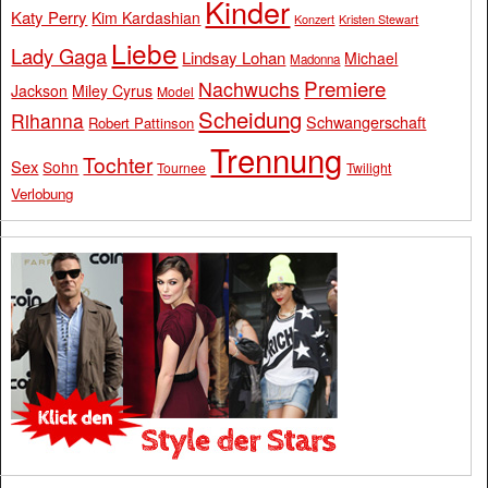
Kinder
Katy Perry
Kim Kardashian
Konzert
Kristen Stewart
Liebe
Lady Gaga
Lindsay Lohan
Michael
Madonna
Premiere
Nachwuchs
Jackson
Miley Cyrus
Model
Scheidung
Rihanna
Schwangerschaft
Robert Pattinson
Trennung
Tochter
Sex
Sohn
Tournee
Twilight
Verlobung