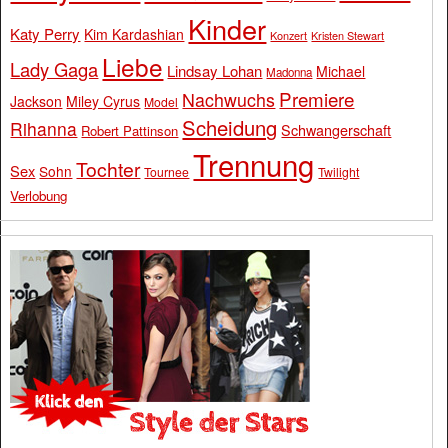
Kinder
Katy Perry
Kim Kardashian
Konzert
Kristen Stewart
Liebe
Lady Gaga
Lindsay Lohan
Michael
Madonna
Premiere
Nachwuchs
Jackson
Miley Cyrus
Model
Scheidung
Rihanna
Schwangerschaft
Robert Pattinson
Trennung
Tochter
Sex
Sohn
Tournee
Twilight
Verlobung