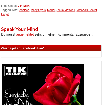
Filed Under:
VIP-News
Tagged With:
lesbisch
,
Miley Cyrus
,
Model
,
Stella Maxwell
,
Victoria's Secret
Engel
Speak Your Mind
Du musst
angemeldet
sein, um einen Kommentar abzugeben.
Werde jetzt Facebook-Fan!