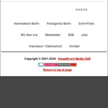
Kamerateam Berlin
Fotoagentur Berlin
Event-Fotos
Wir über uns
Mediadaten
B2B
Jobs
Impressum / Datenschutz
Kontakt
Copyright © 2001-2026 ·
HauptBruch Media GbR
Return to top of page