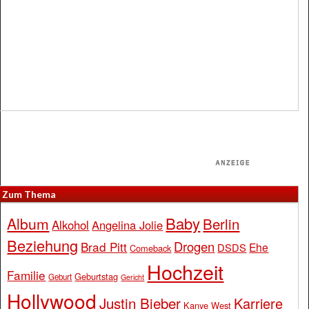
Zum Thema
Baby
Album
Berlin
Alkohol
Angelina Jolie
Beziehung
Drogen
Brad Pitt
Ehe
DSDS
Comeback
Hochzeit
Familie
Geburtstag
Geburt
Gericht
Hollywood
Justin Bieber
Karriere
Kanye West