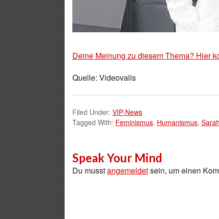
Deine Meinung zu diesem Thema? Hier k
Quelle: Videovalis
Filed Under:
VIP-News
Tagged With:
Feminismus
,
Humanismus
,
Sarah
Speak Your Mind
Du musst
angemeldet
sein, um einen Ko