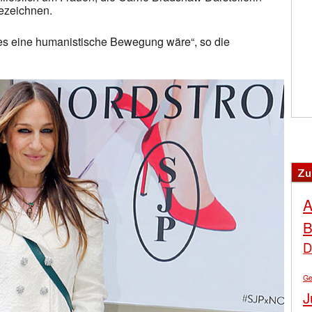
ezeichnen.
es eine humanistische Bewegung wäre“, so die
Zu
A
B
D
Ge
J