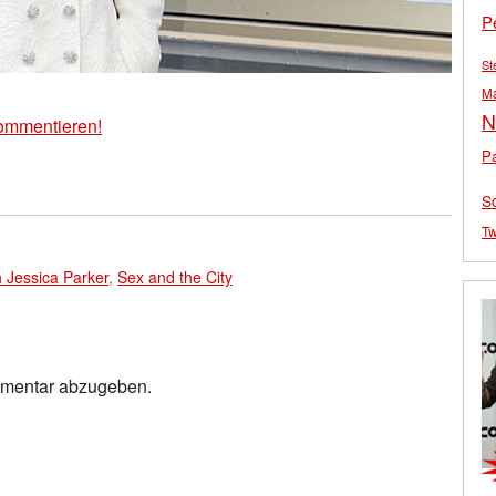
P
St
M
N
ommentieren!
Pa
S
Tw
 Jessica Parker
,
Sex and the City
mmentar abzugeben.