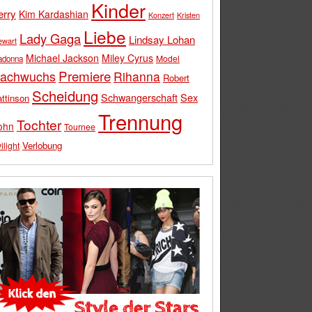
Kinder
erry
Kim Kardashian
Konzert
Kristen
Liebe
Lady Gaga
Lindsay Lohan
ewart
Michael Jackson
Miley Cyrus
Model
adonna
Premiere
achwuchs
Rihanna
Robert
Scheidung
Schwangerschaft
Sex
ttinson
Trennung
Tochter
ohn
Tournee
Verlobung
ilight