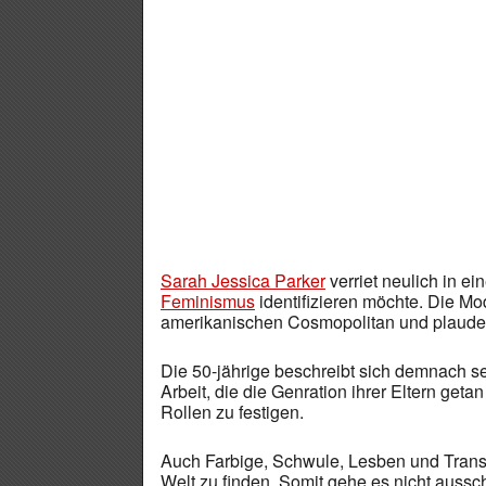
Sarah Jessica Parker
verriet neulich in ei
Feminismus
identifizieren möchte. Die M
amerikanischen Cosmopolitan und plaude
Die 50-jährige beschreibt sich demnach se
Arbeit, die die Genration ihrer Eltern geta
Rollen zu festigen.
Auch Farbige, Schwule, Lesben und Transg
Welt zu finden. Somit gehe es nicht aussc