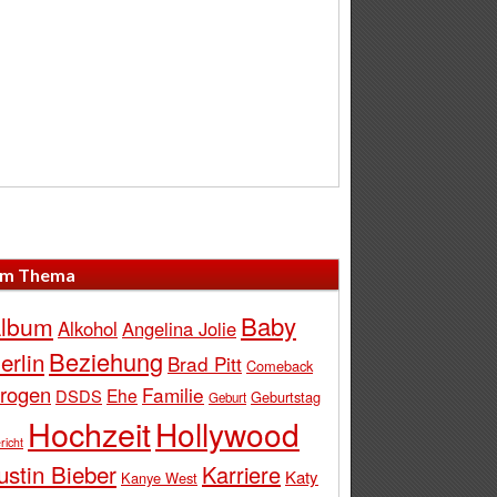
m Thema
Baby
lbum
Alkohol
Angelina Jolie
Beziehung
erlin
Brad Pitt
Comeback
rogen
Familie
Ehe
DSDS
Geburtstag
Geburt
Hochzeit
Hollywood
richt
ustin Bieber
Karriere
Katy
Kanye West