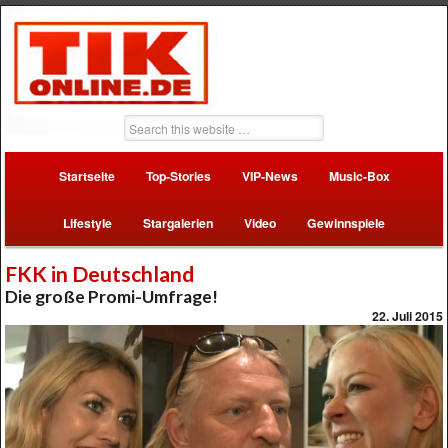
Startseite
Top-Stories
VIP-News
Music-Box
Lifestyle
Stargalerien
Video
Gewinnspiele
FKK in Deutschland
Die große Promi-Umfrage!
22. Juli 2015