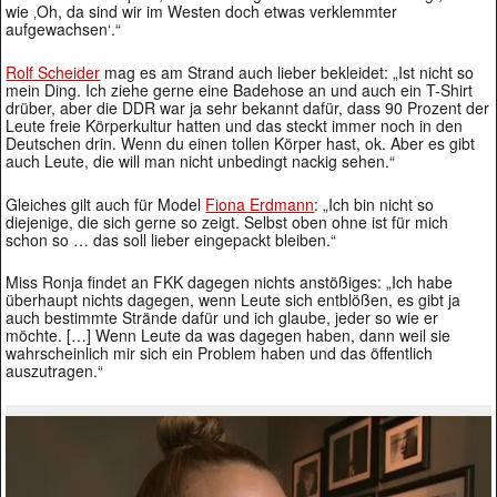
wie ‚Oh, da sind wir im Westen doch etwas verklemmter
aufgewachsen‘.“
Rolf Scheider
mag es am Strand auch lieber bekleidet: „Ist nicht so
mein Ding. Ich ziehe gerne eine Badehose an und auch ein T-Shirt
drüber, aber die DDR war ja sehr bekannt dafür, dass 90 Prozent der
Leute freie Körperkultur hatten und das steckt immer noch in den
Deutschen drin. Wenn du einen tollen Körper hast, ok. Aber es gibt
auch Leute, die will man nicht unbedingt nackig sehen.“
Gleiches gilt auch für Model
Fiona Erdmann
: „Ich bin nicht so
diejenige, die sich gerne so zeigt. Selbst oben ohne ist für mich
schon so … das soll lieber eingepackt bleiben.“
Miss Ronja findet an FKK dagegen nichts anstößiges: „Ich habe
überhaupt nichts dagegen, wenn Leute sich entblößen, es gibt ja
auch bestimmte Strände dafür und ich glaube, jeder so wie er
möchte. […] Wenn Leute da was dagegen haben, dann weil sie
wahrscheinlich mir sich ein Problem haben und das öffentlich
auszutragen.“