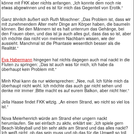
könne mit FKK aber nichts anfangen. „Ich konnte dem noch nie
etwas abgewinnen und es ist für mich das Gegenteil von Erotik.“
Ganz ähnlich äußert sich Ruth Moschner: „Das Problem ist, dass wir
mit zunehmendem Alter mehr Dinge am Körper haben, die baumeln
können. Bei den Männern ist es halt untenrum das Gehänge, bei
den Frauen oben, und das ist ja auch alles gut, dass das so ist, aber
ich möchte das nicht von meinem Nachbarn wissen, wie der
aussieht. Manchmal ist die Phantasie wesentlich besser als die
Realität.“
Eva Habermann
hingegen hat nichts dagegen auch mal nackt in die
Fluten zu springen: „Das ist auch was für mich, ich habe da
überhaupt kein Problem mit.“
Minh Khai kann da nur widersprechen: „Nee, null. Ich fühle mich da
überhaupt nicht wohl. Ich möchte das auch gar nicht sehen und
denke mir immer ‚Bitte macht es auf eurem Balkon, aber nicht hier.“
Jella Haase findet FKK witzig. „An einem Strand, wo nicht so viel los
ist.“
Nova Meierhenrich würde am Strand eher ungern nackt
herumlaufen. Sie sei einfach zu aktiv, erklärt sie: „Ich spiele gern
Beach-Volleyball und bin sehr aktiv am Strand und das alles nackt?
Ich weiß nicht, ob das sein muss und ob das für die Umwelt so toll