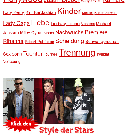
Kanye West
Kinder
Katy Perry
Kim Kardashian
Konzert
Kristen Stewart
Liebe
Lady Gaga
Lindsay Lohan
Michael
Madonna
Premiere
Nachwuchs
Jackson
Miley Cyrus
Model
Scheidung
Rihanna
Schwangerschaft
Robert Pattinson
Trennung
Tochter
Sex
Sohn
Tournee
Twilight
Verlobung