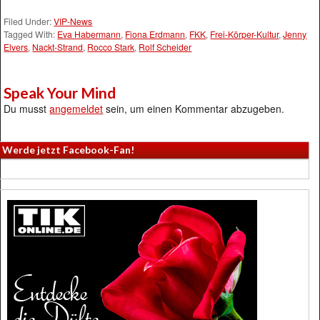
Filed Under:
VIP-News
Tagged With:
Eva Habermann
,
Fiona Erdmann
,
FKK
,
Frei-Körper-Kultur
,
Jenny
Elvers
,
Nackt-Strand
,
Rocco Stark
,
Rolf Scheider
Speak Your Mind
Du musst
angemeldet
sein, um einen Kommentar abzugeben.
Werde jetzt Facebook-Fan!