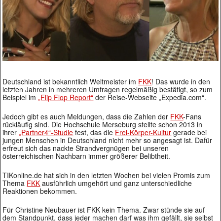
Deutschland ist bekanntlich Weltmeister im
FKK
! Das wurde in den
letzten Jahren in mehreren Umfragen regelmäßig bestätigt, so zum
Beispiel im
„Flip Flop Report“
der Reise-Webseite „Expedia.com“.
Jedoch gibt es auch Meldungen, dass die Zahlen der
FKK
-Fans
rückläufig sind. Die Hochschule Merseburg stellte schon 2013 in
ihrer
„Partner4“-Studie
fest, das die
Frei-Körper-Kultur
gerade bei
jungen Menschen in Deutschland nicht mehr so angesagt ist. Dafür
erfreut sich das nackte Strandvergnügen bei unseren
österreichischen Nachbarn immer größerer Belibtheit.
TIKonline.de hat sich in den letzten Wochen bei vielen Promis zum
Thema
FKK
ausführlich umgehört und ganz unterschiedliche
Reaktionen bekommen.
Für Christine Neubauer ist FKK kein Thema. Zwar stünde sie auf
dem Standpunkt, dass jeder machen darf was ihm gefällt, sie selbst