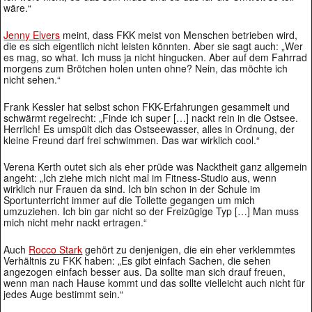
wäre.“
Jenny Elvers
meint, dass FKK meist von Menschen betrieben wird,
die es sich eigentlich nicht leisten könnten. Aber sie sagt auch: „Wer
es mag, so what. Ich muss ja nicht hingucken. Aber auf dem Fahrrad
morgens zum Brötchen holen unten ohne? Nein, das möchte ich
nicht sehen.“
Frank Kessler hat selbst schon FKK-Erfahrungen gesammelt und
schwärmt regelrecht: „Finde ich super […] nackt rein in die Ostsee.
Herrlich! Es umspült dich das Ostseewasser, alles in Ordnung, der
kleine Freund darf frei schwimmen. Das war wirklich cool.“
Verena Kerth outet sich als eher prüde was Nacktheit ganz allgemein
angeht: „Ich ziehe mich nicht mal im Fitness-Studio aus, wenn
wirklich nur Frauen da sind. Ich bin schon in der Schule im
Sportunterricht immer auf die Toilette gegangen um mich
umzuziehen. Ich bin gar nicht so der Freizügige Typ […] Man muss
mich nicht mehr nackt ertragen.“
Auch
Rocco Stark
gehört zu denjenigen, die ein eher verklemmtes
Verhältnis zu FKK haben: „Es gibt einfach Sachen, die sehen
angezogen einfach besser aus. Da sollte man sich drauf freuen,
wenn man nach Hause kommt und das sollte vielleicht auch nicht für
jedes Auge bestimmt sein.“