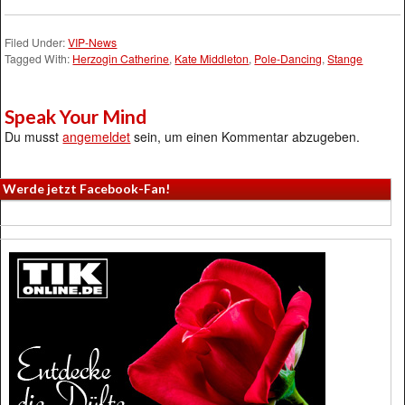
Filed Under:
VIP-News
Tagged With:
Herzogin Catherine
,
Kate Middleton
,
Pole-Dancing
,
Stange
Speak Your Mind
Du musst
angemeldet
sein, um einen Kommentar abzugeben.
Werde jetzt Facebook-Fan!