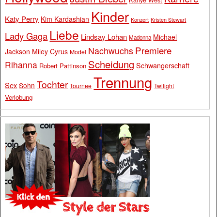
Kinder
Katy Perry
Kim Kardashian
Konzert
Kristen Stewart
Liebe
Lady Gaga
Lindsay Lohan
Michael
Madonna
Premiere
Nachwuchs
Jackson
Miley Cyrus
Model
Scheidung
Rihanna
Schwangerschaft
Robert Pattinson
Trennung
Tochter
Sex
Sohn
Tournee
Twilight
Verlobung