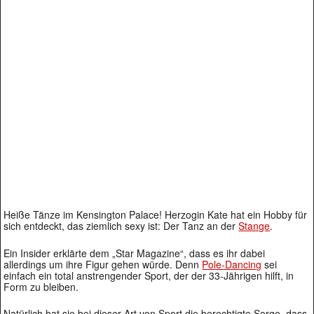
Heiße Tänze im Kensington Palace! Herzogin Kate hat ein Hobby für
sich entdeckt, das ziemlich sexy ist: Der Tanz an der
Stange
.
Ein Insider erklärte dem „Star Magazine“, dass es ihr dabei
allerdings um ihre Figur gehen würde. Denn
Pole-Dancing
sei
einfach ein total anstrengender Sport, der der 33-Jährigen hilft, in
Form zu bleiben.
Natürlich hat sie bei dieser Art von Sport die berechtigte Sorge, dass