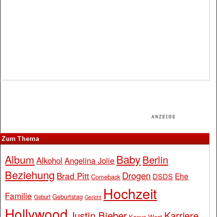
Zum Thema
Baby
Album
Berlin
Alkohol
Angelina Jolie
Beziehung
Drogen
Brad Pitt
Ehe
DSDS
Comeback
Hochzeit
Familie
Geburtstag
Geburt
Gericht
Hollywood
Justin Bieber
Karriere
Kanye West