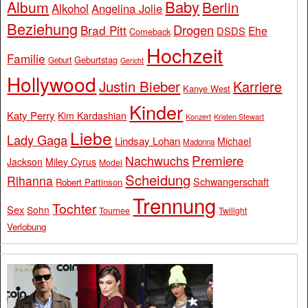
Baby
Album
Berlin
Alkohol
Angelina Jolie
Beziehung
Drogen
Brad Pitt
Ehe
DSDS
Comeback
Hochzeit
Familie
Geburtstag
Geburt
Gericht
Hollywood
Justin Bieber
Karriere
Kanye West
Kinder
Katy Perry
Kim Kardashian
Konzert
Kristen Stewart
Liebe
Lady Gaga
Lindsay Lohan
Michael
Madonna
Premiere
Nachwuchs
Jackson
Miley Cyrus
Model
Scheidung
Rihanna
Schwangerschaft
Robert Pattinson
Trennung
Tochter
Sex
Sohn
Tournee
Twilight
Verlobung