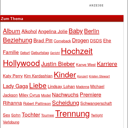
Zum Thema
Baby
Album
Berlin
Alkohol
Angelina Jolie
Beziehung
Drogen
Brad Pitt
Ehe
DSDS
Comeback
Hochzeit
Familie
Geburtstag
Geburt
Gericht
Hollywood
Justin Bieber
Karriere
Kanye West
Kinder
Katy Perry
Kim Kardashian
Konzert
Kristen Stewart
Liebe
Lady Gaga
Lindsay Lohan
Michael
Madonna
Premiere
Nachwuchs
Jackson
Miley Cyrus
Model
Scheidung
Rihanna
Schwangerschaft
Robert Pattinson
Trennung
Tochter
Sex
Sohn
Tournee
Twilight
Verlobung